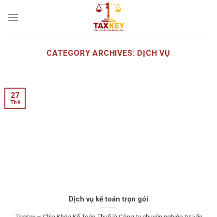
Skip
to
content
CATEGORY ARCHIVES:
DỊCH VỤ
27
Th9
Dịch vụ kế toán trọn gói
TaxKey – Chìa Khóa Kế Toán Thuế là Công ty chuyên nghiệp tư vấn