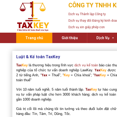
Skip
CÔNG TY TNHH K
to
Dịch vụ Thành lập Công ty
content
Dịch vụ thay đổi Đăng ký kinh do
Dịch vụ xin giấy phép con
Trang chủ
Giới thiệu
Dịch Vụ
Luật & Kế toán TaxKey
Tax
Key
là thương hiệu trong lĩnh vực
dịch vụ kế toán
báo cáo th
nghiệp của tổ chức tư vấn doanh nghiệp LawKey.
Tax
Key
được 
2 từ tiếng Anh, “
Tax
= Thuế”, “
Key
= Chìa khoá”; “
Tax
Key
= Chì
toán thuế”
Với 10 năm tuổi nghề, 5 năm tuổi thành lập.
Tax
Key
tự hào cung
vụ tư vấn pháp luật cho hơn 3000 khách hàng; dịch vụ kế toán
gần 1000 doanh nghiệp.
Giá trị cối lõi mà chúng tôi tin tưởng và theo đuổi luôn đặt chữ 
hàng đầu:
Tín, Tâm, Trí, Dũng,
Tốc.