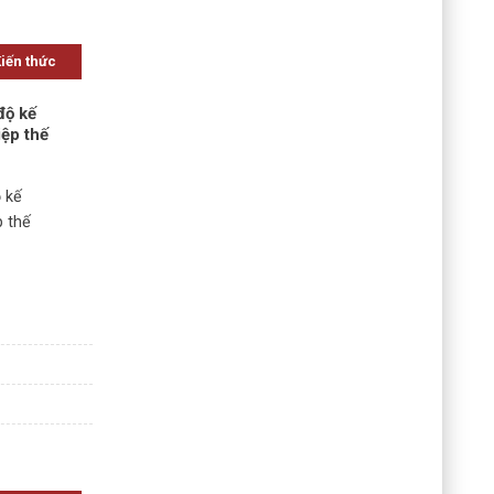
Kiến thức
độ kế
iệp thế
 kế
p thế