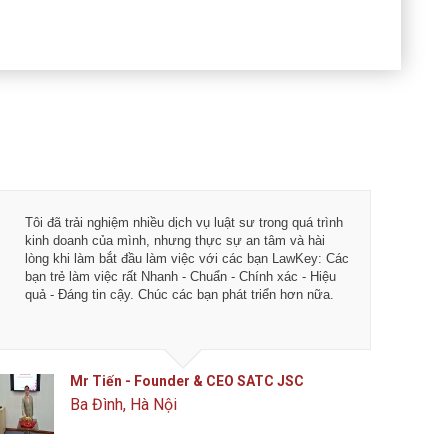
Tôi đã trải nghiệm nhiều dịch vụ luật sư trong quá trình
Từ khi 
kinh doanh của mình, nhưng thực sự an tâm và hài
vụ tư vấ
lòng khi làm bắt đầu làm việc với các bạn LawKey: Các
LawKey 
bạn trẻ làm việc rất Nhanh - Chuẩn - Chính xác - Hiệu
chuyên 
quả - Đáng tin cậy. Chúc các bạn phát triển hơn nữa.
ngày càn
của IDJ
Mr Tiến - Founder & CEO SATC JSC
Ba Đình, Hà Nội