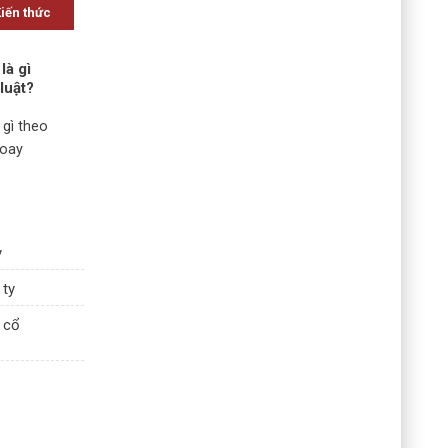
Kiến thức
là gì
luật?
 gì theo
Xoay
y
 ty
 cổ