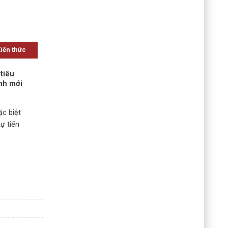
Kiến thức
tiêu
ịnh mới
ặc biệt
ự tiến