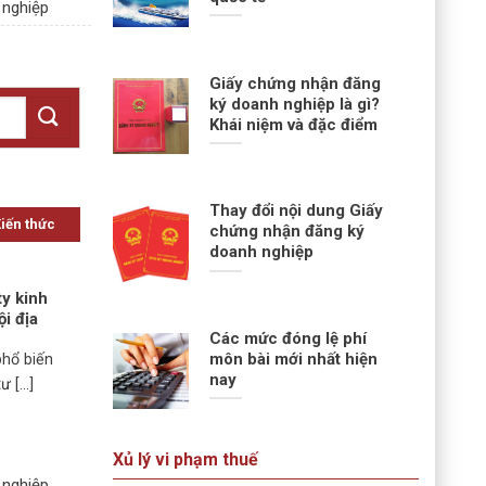
 nghiệp
Giấy chứng nhận đăng
ký doanh nghiệp là gì?
Khái niệm và đặc điểm
Thay đổi nội dung Giấy
Kiến thức
chứng nhận đăng ký
doanh nghiệp
ty kinh
ội địa
Các mức đóng lệ phí
môn bài mới nhất hiện
phổ biến
nay
 [...]
Xủ lý vi phạm thuế
 nghiệp