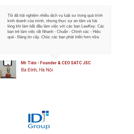
Tôi đã trải nghiệm nhiều dịch vụ luật sư trong quá trình
Từ khi 
kinh doanh của mình, nhưng thực sự an tâm và hài
vụ tư vấ
lòng khi làm bắt đầu làm việc với các bạn LawKey: Các
LawKey 
bạn trẻ làm việc rất Nhanh - Chuẩn - Chính xác - Hiệu
chuyên 
quả - Đáng tin cậy. Chúc các bạn phát triển hơn nữa.
ngày càn
của IDJ
Mr Tiến - Founder & CEO SATC JSC
Ba Đình, Hà Nội