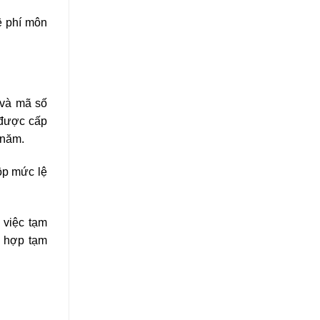
ệ phí môn
 và mã số
 được cấp
 năm.
ộp mức lệ
 việc tạm
g hợp tạm