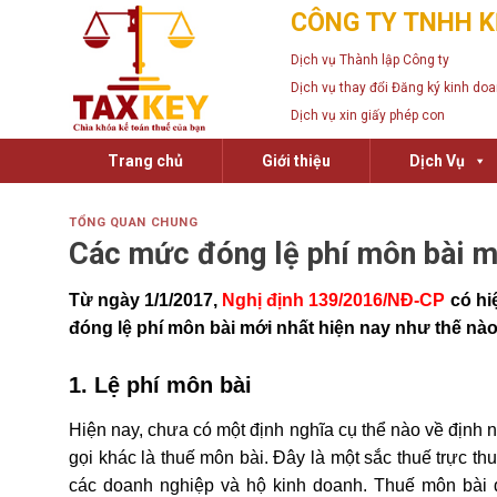
Skip
CÔNG TY TNHH K
to
Dịch vụ Thành lập Công ty
content
Dịch vụ thay đổi Đăng ký kinh do
Dịch vụ xin giấy phép con
Trang chủ
Giới thiệu
Dịch Vụ
TỔNG QUAN CHUNG
Các mức đóng lệ phí môn bài m
Từ ngày 1/1/2017,
Nghị định 139/2016/NĐ-CP
có hi
đóng lệ phí môn bài mới nhất hiện nay như thế nà
1. Lệ phí môn bài
Hiện nay, chưa có một định nghĩa cụ thể nào về định ng
gọi khác là thuế môn bài. Đây là một sắc thuế trực t
các doanh nghiệp và hộ kinh doanh. Thuế môn bài 