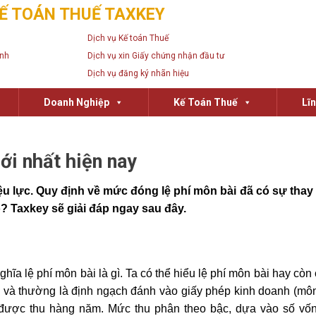
Ế TOÁN THUẾ TAXKEY
Dịch vụ Kế toán Thuế
anh
Dịch vụ xin Giấy chứng nhận đầu tư
Dịch vụ đăng ký nhãn hiệu
Doanh Nghiệp
Kế Toán Thuế
Lĩ
ới nhất hiện nay
ệu lực. Quy định về mức đóng lệ phí môn bài đã có sự thay
o? Taxkey sẽ giải đáp ngay sau đây.
hĩa lệ phí môn bài là gì. Ta có thể hiểu lệ phí môn bài hay còn 
hu và thường là định ngạch đánh vào giấy phép kinh doanh (môn
được thu hàng năm. Mức thu phân theo bậc, dựa vào số vố