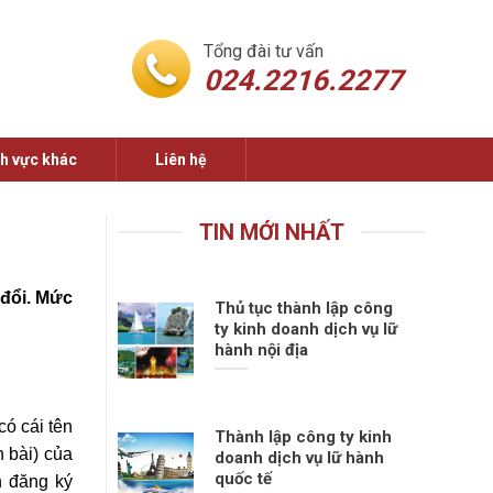
Tổng đài tư vấn
024.2216.2277
nh vực khác
Liên hệ
TIN MỚI NHẤT
 đổi. Mức
Thủ tục thành lập công
ty kinh doanh dịch vụ lữ
hành nội địa
có cái tên
Thành lập công ty kinh
 bài) của
doanh dịch vụ lữ hành
quốc tế
n đăng ký