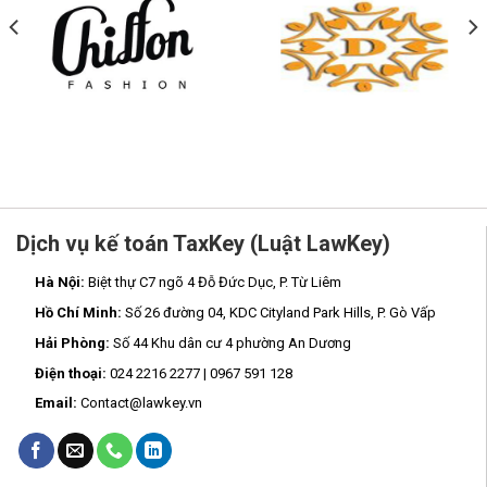
Dịch vụ kế toán TaxKey (Luật LawKey)
Hà Nội:
Biệt thự C7 ngõ 4 Đỗ Đức Dục, P. Từ Liêm
Hồ Chí Minh:
Số 26 đường 04, KDC Cityland Park Hills, P. Gò Vấp
Hải Phòng:
Số 44 Khu dân cư 4 phường An Dương
Điện thoại:
024 2216 2277 | 0967 591 128
Email:
Contact@lawkey.vn