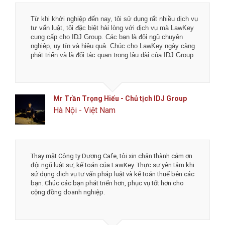
Tôi rất hài lòng về chất lượng dịch vụ tại LawKey - Chìa
khóa pháp luật. Các bạn là đội ngũ luật sư, chuyên gia kế
toán và tư vấn viên nhiệt thành, đầy bản lĩnh với nghề
nghiệp.
Chúc các bạn phát đạt hơn nữa trong tương lai.
Anh Toản - CTO Công ty CP công nghệ phân
phối Flanet
Đống Đa, Hà Nội
Mình thật sự cảm ơn đội ngũ công ty luật và dịch vụ kế
toán LawKey về độ nhiệt tình và tốc độ làm việc. Tôi rất
an tâm và tin tưởng khi làm việc với LawKey, đặc biệt là
được chủ tịch Hà trực tiếp tư vấn. Chúc các bạn phát
triển thịnh vượng và đột phá hơn nữa.