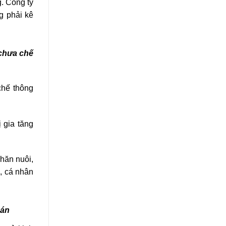
. Công ty
g phải kê
 chưa chế
chế thông
ị gia tăng
chăn nuôi,
, cá nhân
oán