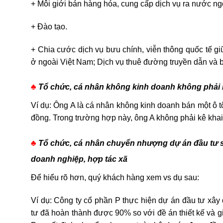
+ Môi giới bán hàng hóa, cung cấp dịch vụ ra nước ng
+ Đào tạo.
+ Chia cước dịch vụ bưu chính, viễn thông quốc tế g
ở ngoài Việt Nam; Dịch vụ thuê đường truyền dẫn và b
♣
Tổ chức, cá nhân không kinh doanh không phải nộp
Ví dụ: Ông A là cá nhân không kinh doanh bán một ô tô
đồng. Trong trường hợp này, ông A không phải kê khai, t
♣
Tổ chức, cá nhân chuyển nhượng dự án đầu tư sản
doanh nghiệp, hợp tác xã
Để hiểu rõ hơn, quý khách hàng xem vs dụ sau:
Ví dụ: Công ty cổ phần P thực hiện dự án đầu tư xâ
tư đã hoàn thành được 90% so với đề án thiết kế và giá