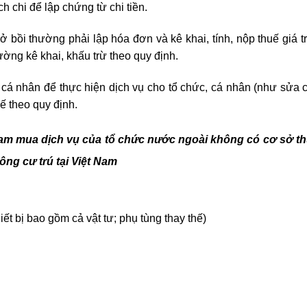
h chi để lập chứng từ chi tiền.
bồi thường phải lập hóa đơn và kê khai, tính, nộp thuế giá tr
ờng kê khai, khấu trừ theo quy định.
 cá nhân để thực hiện dịch vụ cho tổ chức, cá nhân (như
sửa 
uế theo quy định.
 Nam mua dịch vụ của tổ chức nước ngoài không có cơ sở t
ông cư trú tại Việt Nam
ết bị bao gồm cả vật tư; phụ tùng thay thế)