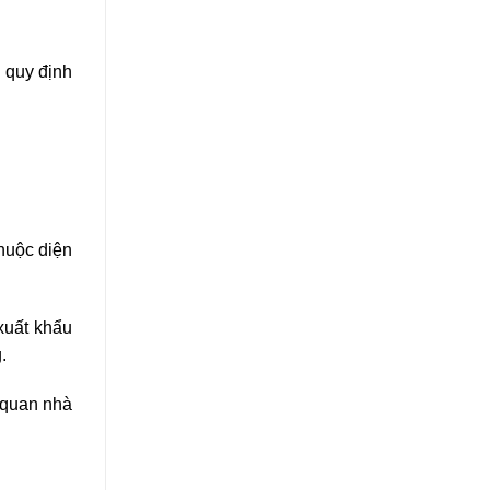
 quy định
huộc diện
xuất khẩu
.
 quan nhà