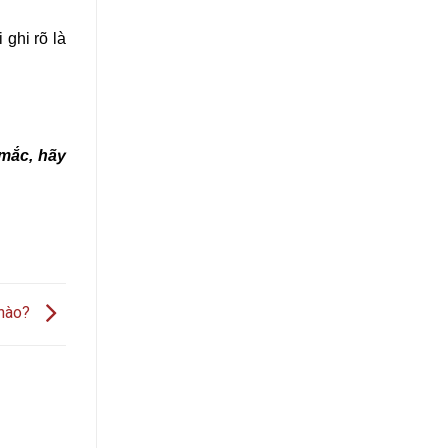
 ghi rõ là
 mắc, hãy
 nào?