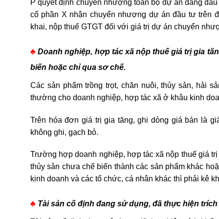
P quyết định chuyển nhượng toàn bộ dự án đang đầu t
cổ phần X nhận chuyển nhượng dự án đầu tư trên để
khai, nộp thuế GTGT đối với giá trị dự án chuyển như
♣
Doanh nghiệp, hợp tác xã nộp thuế giá trị gia 
biến hoặc chỉ qua sơ chế.
Các s
ản phẩm trồng trọt, chăn nuôi, thủy sản
, hải sả
thường cho doanh nghiệp, hợp tác xã
ở khâu kinh doan
Trên hóa đơn giá trị gia tăng, ghi dòng giá bán là giá
không ghi, gạch bỏ.
Trường hợp doanh nghiệp, hợp tác xã nộp thuế giá trị
thủy sản chưa chế biến thành các sản phẩm khác hoặ
kinh doanh và các tổ chức, cá nhân khác thì phải kê kha
♣
Tài sản cố định đang sử dụng, đã thực hiện trích 