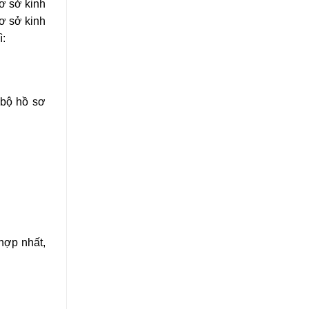
cơ sở kinh
ơ sở kinh
ì:
 bộ hồ sơ
 hợp nhất,