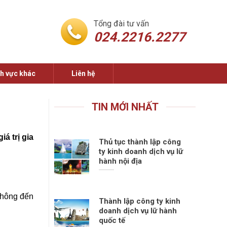
Tổng đài tư vấn
024.2216.2277
nh vực khác
Liên hệ
TIN MỚI NHẤT
á trị gia
Thủ tục thành lập công
ty kinh doanh dịch vụ lữ
hành nội địa
 thông đến
Thành lập công ty kinh
doanh dịch vụ lữ hành
quốc tế