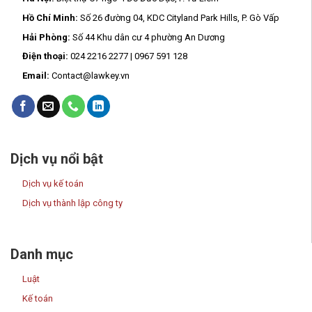
Hà Nội:
Biệt thự C7 ngõ 4 Đỗ Đức Dục, P. Từ Liêm
Hồ Chí Minh:
Số 26 đường 04, KDC Cityland Park Hills, P. Gò Vấp
Hải Phòng:
Số 44 Khu dân cư 4 phường An Dương
Điện thoại:
024 2216 2277 | 0967 591 128
Email:
Contact@lawkey.vn
Dịch vụ nổi bật
Dịch vụ kế toán
Dịch vụ thành lập công ty
Danh mục
Luật
Kế toán