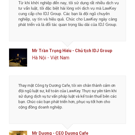
Tôi rất hài lòng về chất lượng dịch vụ tại LawKey - Chìa
khóa pháp luật. Các bạn là đội ngũ luật sư, chuyên gia kế
toán và tư vấn viên nhiệt thành, đầy bản lĩnh với nghề
nghiệp.
Chúc các bạn phát đạt hơn nữa trong tương lai.
Anh Toản - CTO Công ty CP công nghệ phân
phối Flanet
Đống Đa, Hà Nội
Mình thật sự cảm ơn đội ngũ công ty luật và dịch vụ kế
toán LawKey về độ nhiệt tình và tốc độ làm việc. Tôi rất
an tâm và tin tưởng khi làm việc với LawKey, đặc biệt là
được chủ tịch Hà trực tiếp tư vấn. Chúc các bạn phát
triển thịnh vượng và đột phá hơn nữa.
Mr Tô - Founder & CEO MengCha Utd