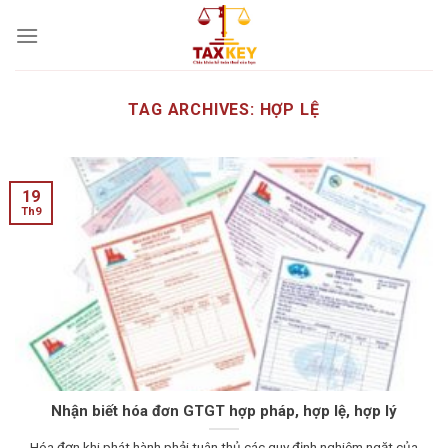
Skip
to
content
TAG ARCHIVES:
HỢP LỆ
19
Th9
Nhận biết hóa đơn GTGT hợp pháp, hợp lệ, hợp lý
Hóa đơn khi phát hành phải tuân thủ các quy định nghiêm ngặt của