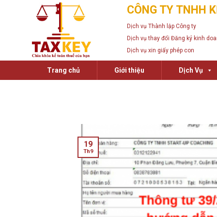
Skip
CÔNG TY TNHH K
to
Dịch vụ Thành lập Công ty
content
Dịch vụ thay đổi Đăng ký kinh do
Dịch vụ xin giấy phép con
Trang chủ
Giới thiệu
Dịch Vụ
19
Th9