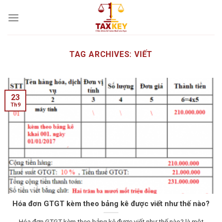
Skip
to
content
TAG ARCHIVES:
VIẾT
23
Th9
Hóa đơn GTGT kèm theo bảng kê được viết như thế nào?
Hóa đơn GTGT kèm theo bảng kê được viết như thế nào? là một