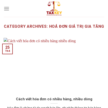
Skip
to
content
CATEGORY ARCHIVES:
HOÁ ĐƠN GIÁ TRỊ GIA TĂNG
25
Th4
Cách viết hóa đơn có nhiều hàng, nhiều dòng
Hóa đơn là chứng từ do người bán lập, ghi nhận thông tin bán hàng