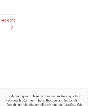
i lao động
Tôi đã trải nghiệm nhiều dịch vụ luật sư trong quá trình
Từ khi 
kinh doanh của mình, nhưng thực sự an tâm và hài
vụ tư vấ
lòng khi làm bắt đầu làm việc với các bạn LawKey: Các
LawKey 