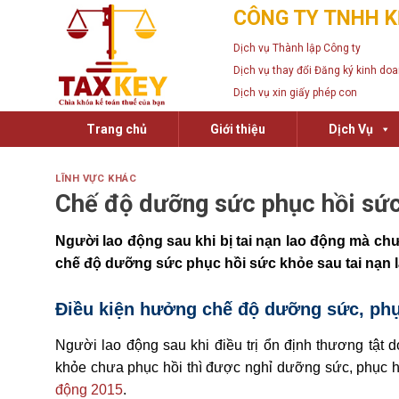
Skip
CÔNG TY TNHH K
to
Dịch vụ Thành lập Công ty
content
Dịch vụ thay đổi Đăng ký kinh do
Dịch vụ xin giấy phép con
Trang chủ
Giới thiệu
Dịch Vụ
LĨNH VỰC KHÁC
Chế độ dưỡng sức phục hồi sức
Người lao động sau khi bị tai nạn lao động mà ch
chế độ dưỡng sức phục hồi sức khỏe sau tai nạn la
Điều kiện hưởng chế độ dưỡng sức, phục
Người lao động sau khi điều trị ổn định thương tật d
khỏe chưa phục hồi thì được nghỉ dưỡng sức, phục h
động 2015
.