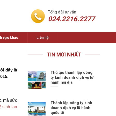
Tổng đài tư vấn
024.2216.2277
nh vực khác
Liên hệ
TIN MỚI NHẤT
ới đây là
Thủ tục thành lập công
2015.
ty kinh doanh dịch vụ lữ
hành nội địa
iệc mà sức
Thành lập công ty kinh
ệ sinh lao
doanh dịch vụ lữ hành
quốc tế