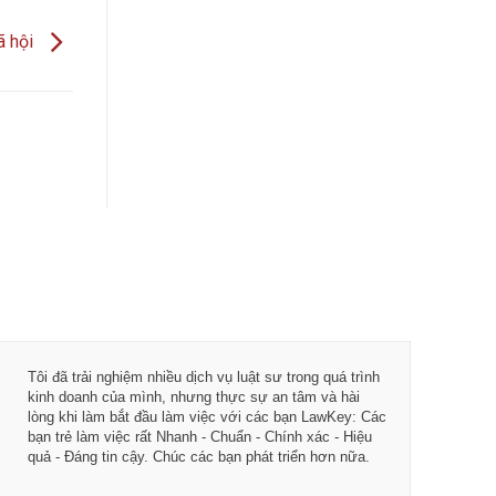
ã hội
Tôi đã trải nghiệm nhiều dịch vụ luật sư trong quá trình
Từ khi 
kinh doanh của mình, nhưng thực sự an tâm và hài
vụ tư vấ
lòng khi làm bắt đầu làm việc với các bạn LawKey: Các
LawKey 
bạn trẻ làm việc rất Nhanh - Chuẩn - Chính xác - Hiệu
chuyên 
quả - Đáng tin cậy. Chúc các bạn phát triển hơn nữa.
ngày càn
của IDJ