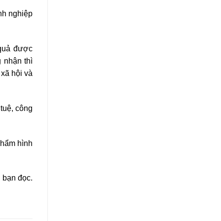
nh nghiệp
 quả được
 nhận thì
 xã hội và
tuệ, công
phẩm hình
 bạn đọc.