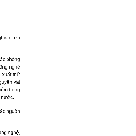
ghiên cứu
các phòng
công nghệ
 xuất thử
guyên vật
hiệm trọng
 nước.
các nguồn
ông nghệ,