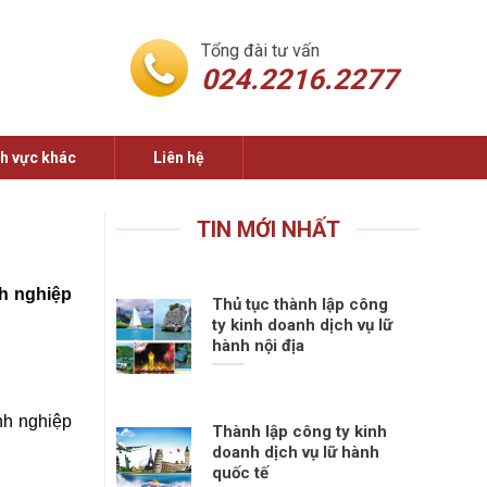
Tổng đài tư vấn
024.2216.2277
nh vực khác
Liên hệ
TIN MỚI NHẤT
nh nghiệp
Thủ tục thành lập công
ty kinh doanh dịch vụ lữ
hành nội địa
nh nghiệp
Thành lập công ty kinh
doanh dịch vụ lữ hành
quốc tế