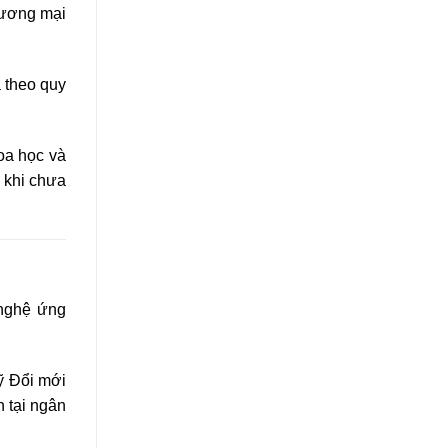
thương mại
 theo quy
oa học và
 khi chưa
 nghệ ứng
ỹ Đổi mới
n tại ngân