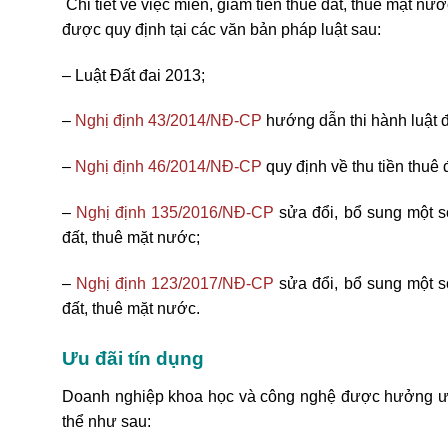
Chi tiết về việc miễn, giảm tiền thuê đất, thuê mặt nướ
được quy định tại các văn bản pháp luật sau:
– Luật Đất đai 2013;
–
Nghị định 43/2014/NĐ-CP
hướng dẫn thi hành luật đ
–
Nghị định 46/2014/NĐ-CP
quy định về thu tiền thuê 
–
Nghị định 135/2016/NĐ-CP
sửa đổi, bổ sung một số
đất, thuê mặt nước;
–
Nghị định 123/2017/NĐ-CP
sửa đổi, bổ sung một số
đất, thuê mặt nước.
Ưu đãi tín dụng
Doanh nghiệp khoa học và công nghệ được hưởng ưu 
thể như sau: