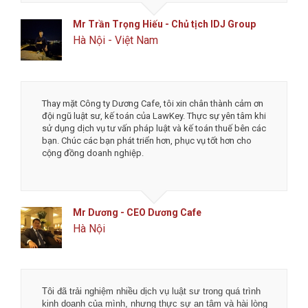
Anh Toản - CTO Công ty CP công nghệ phân
phối Flanet
Đống Đa, Hà Nội
Mình thật sự cảm ơn đội ngũ công ty luật và dịch vụ kế
toán LawKey về độ nhiệt tình và tốc độ làm việc. Tôi rất
an tâm và tin tưởng khi làm việc với LawKey, đặc biệt là
được chủ tịch Hà trực tiếp tư vấn. Chúc các bạn phát
triển thịnh vượng và đột phá hơn nữa.
Mr Tô - Founder & CEO MengCha Utd
Đống Đa, Hà Nội
Tôi đã trải nghiệm nhiều dịch vụ luật sư trong quá trình
kinh doanh của mình, nhưng thực sự an tâm và hài lòng