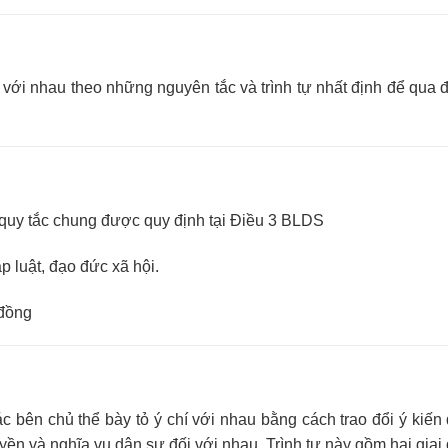
 với nhau theo những nguyên tắc và trình tự nhất định để qua 
c quy tắc chung được quy định tại Điều 3 BLDS
 luật, đạo đức xã hội.
 đồng
ác bên chủ thể bày tỏ ý chí với nhau bằng cách trao đổi ý kiến
yền và nghĩa vụ dân sự đối với nhau. Trình tự này gồm hai giai