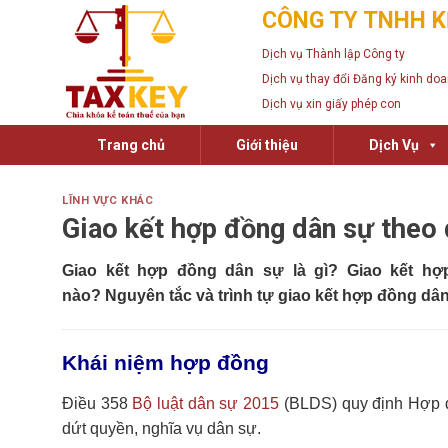
Skip
CÔNG TY TNHH K
to
Dịch vụ Thành lập Công ty
content
Dịch vụ thay đổi Đăng ký kinh do
Dịch vụ xin giấy phép con
Trang chủ
Giới thiệu
Dịch Vụ
LĨNH VỰC KHÁC
Giao kết hợp đồng dân sự theo 
Giao kết hợp đồng dân sự
là gì? Giao kết hợ
nào? Nguyên tắc và trình tự giao kết hợp đồng d
Khái niệm hợp đồng
Điều 358
Bộ luật dân sự 2015
(BLDS) quy định Hợp đồ
dứt quyền, nghĩa vụ dân sự.