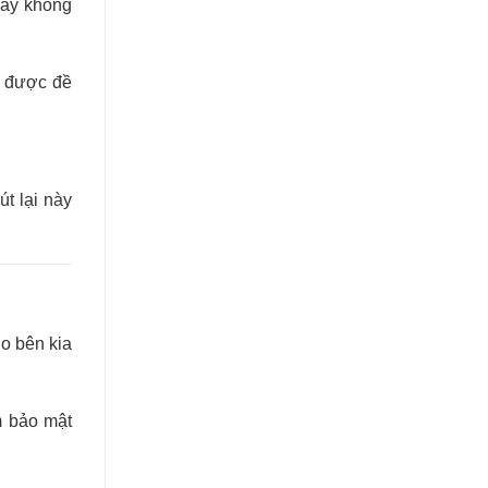
gay không
n được đề
t lại này
o bên kia
m bảo mật