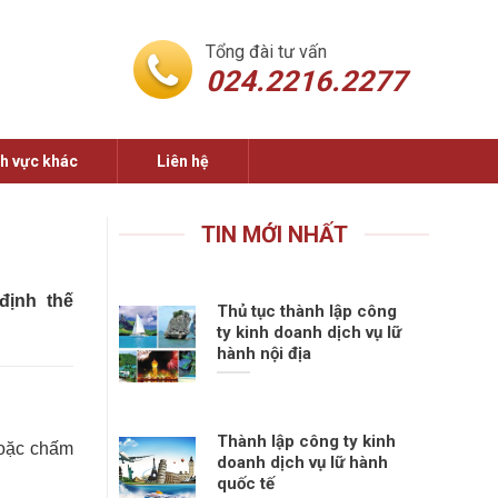
Tổng đài tư vấn
024.2216.2277
nh vực khác
Liên hệ
TIN MỚI NHẤT
định thế
Thủ tục thành lập công
ty kinh doanh dịch vụ lữ
hành nội địa
Thành lập công ty kinh
hoặc chấm
doanh dịch vụ lữ hành
quốc tế