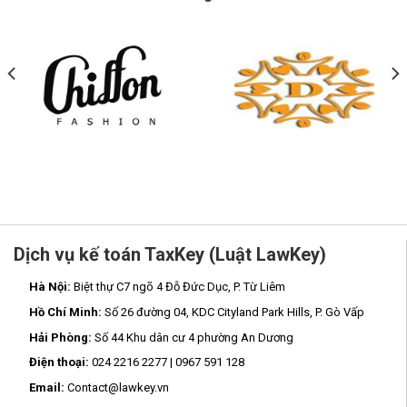
Dịch vụ kế toán TaxKey (Luật LawKey)
Hà Nội:
Biệt thự C7 ngõ 4 Đỗ Đức Dục, P. Từ Liêm
Hồ Chí Minh:
Số 26 đường 04, KDC Cityland Park Hills, P. Gò Vấp
Hải Phòng:
Số 44 Khu dân cư 4 phường An Dương
Điện thoại:
024 2216 2277 | 0967 591 128
Email:
Contact@lawkey.vn