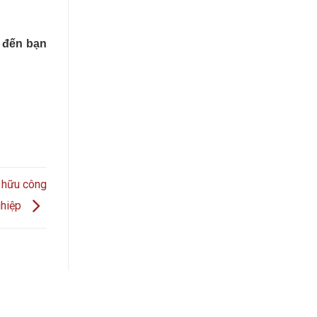
 đến bạn
 hữu công
ghiệp