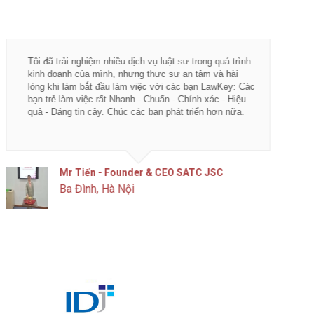
Tôi đã trải nghiệm nhiều dịch vụ luật sư trong quá trình
Từ khi 
kinh doanh của mình, nhưng thực sự an tâm và hài
vụ tư vấ
lòng khi làm bắt đầu làm việc với các bạn LawKey: Các
LawKey 
bạn trẻ làm việc rất Nhanh - Chuẩn - Chính xác - Hiệu
chuyên 
quả - Đáng tin cậy. Chúc các bạn phát triển hơn nữa.
ngày càn
của IDJ
Mr Tiến - Founder & CEO SATC JSC
Ba Đình, Hà Nội