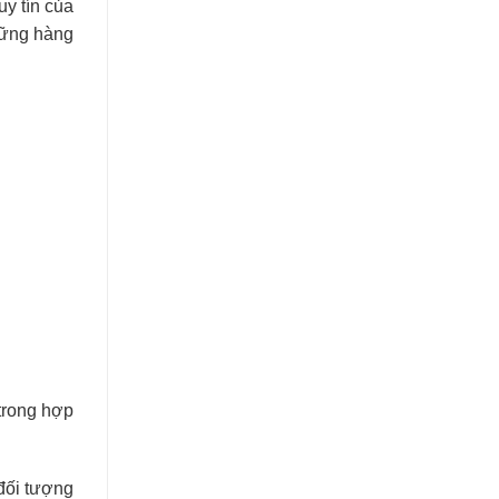
y tín của
hững hàng
trong hợp
đối tượng