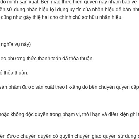
o mình sản xuất. Bên giao thực hiện quyền này nhằm bảo vệ u
ền sử dụng nhãn hiệu lợi dụng uy tín của nhãn hiệu dể bán n
g cũng như gây thiệ hại cho chính chủ sở hữu nhãn hiệu.
 nghĩa vụ này)
heo phương thức thanh toán đã thỏa thuận.
ó thỏa thuận.
c sản phẩm được sản xuất theo li-xăng do bên chuyển quyền cấp
ặc không độc quyền trong phạm vi, thời hạn và điều kiện ghi 
bên được chuyển quyền có quyền chuyển giao quyền sử dụng 