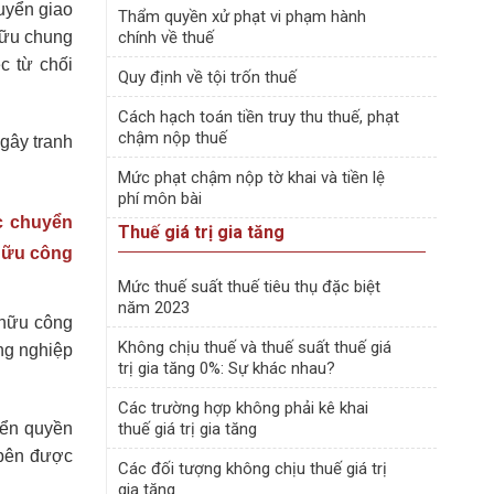
uyển giao
Thẩm quyền xử phạt vi phạm hành
hữu chung
chính về thuế
c từ chối
Quy định về tội trốn thuế
Cách hạch toán tiền truy thu thuế, phạt
chậm nộp thuế
gây tranh
Mức phạt chậm nộp tờ khai và tiền lệ
phí môn bài
c chuyển
Thuế giá trị gia tăng
 hữu công
Mức thuế suất thuế tiêu thụ đặc biệt
năm 2023
 hữu công
Không chịu thuế và thuế suất thuế giá
ng nghiệp
trị gia tăng 0%: Sự khác nhau?
Các trường hợp không phải kê khai
uyển quyền
thuế giá trị gia tăng
 bên được
Các đối tượng không chịu thuế giá trị
gia tăng