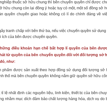
 nghiệp thuộc sở hữu chung thì bên chuyển quyền chỉ được ch
 hữu chung còn lại đồng ý hoặc tuy có một, một số đồng sở 
n quyền chuyển giao hoặc không có lí do chính đáng về việ
y tranh chấp với bên thứ ba, nếu việc chuyển quyền sử dụng 
lợi ích của bên được chuyển quyền.
ững điều khoản hạn chế bất hợp lí quyền của bên đượ
phát từ quyền của bên chuyển quyền đối với đối tượng sở
đó, như:
 sản phẩm được sản xuất theo hợp đồng sử dụng đối tượng sở
ãnh thổ mà bên chuyển quyền không nắm giữ quyền sở hữu cô
 lệ nhất định các nguyên liệu, linh kiện, thiết bị của bên ch
ông nhằm mục dích đảm bảo chất lượng hàng hóa, dịch vụ do