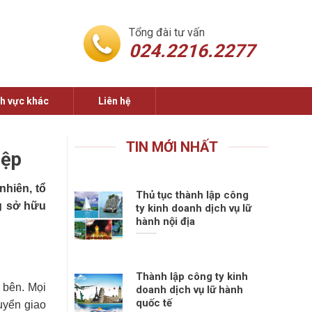
Tổng đài tư vấn
024.2216.2277
nh vực khác
Liên hệ
TIN MỚI NHẤT
iệp
nhiên, tổ
Thủ tục thành lập công
g sở hữu
ty kinh doanh dịch vụ lữ
hành nội địa
Thành lập công ty kinh
 bên. Mọi
doanh dịch vụ lữ hành
quốc tế
uyển giao