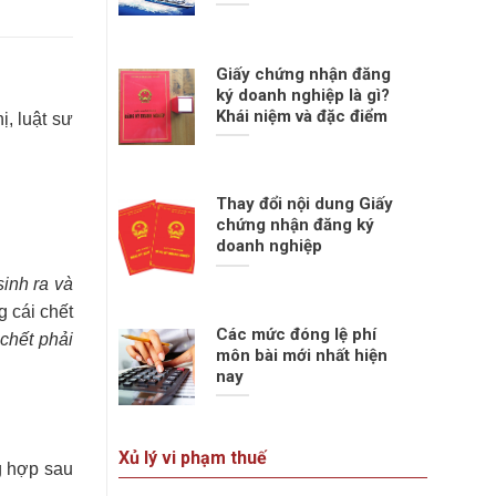
Giấy chứng nhận đăng
ký doanh nghiệp là gì?
Khái niệm và đặc điểm
, luật sư
Thay đổi nội dung Giấy
chứng nhận đăng ký
doanh nghiệp
sinh ra và
g cái chết
Các mức đóng lệ phí
chết phải
môn bài mới nhất hiện
nay
Xủ lý vi phạm thuế
g hợp sau