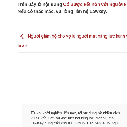
Trên đây là nội dung
Có được kết hôn với người k
Nếu có thắc mắc, vui lòng liên hệ Lawkey.
Người giám hộ cho vợ là người mất năng lực hành 
là ai?
Tôi đã trải nghiệm nhiều dịch vụ luật sư trong quá trình
Tôi rất hài l
kinh doanh của mình, nhưng thực sự an tâm và hài
Chìa khóa ph
lòng khi làm bắt đầu làm việc với các bạn LawKey: Các
chuyên gia k