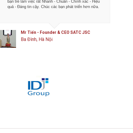
ch Hà trực tiếp tư vấn. Chúc các bạn
bạn trẻ làm việc rất Nhanh
ợng và đột phá hơn nữa.
quả - Đáng tin cậy. Chúc c
ounder & CEO MengCha Utd
Mr Tiến - Found
Hà Nội
Ba Đình, Hà Nội