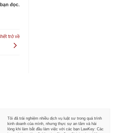
bạn đọc.
hết trở về
 đội ngũ công ty luật và dịch vụ kế
Tôi đã trải nghiệm nhiều dị
hiệt tình và tốc độ làm việc. Tôi
kinh doanh của mình, nhưn
ưởng khi làm việc với LawKey, đặc
lòng khi làm bắt đầu làm 