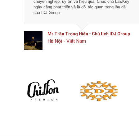
bạn trẻ làm việc rất Nhanh - Chuẩn - Chính xác - Hiệu
lĩnh với ngh
quả - Đáng tin cậy. Chúc các bạn phát triển hơn nữa.
trong tương l
Mr Tiến - Founder & CEO SATC JSC
Anh 
Ba Đình, Hà Nội
phối
Đốn