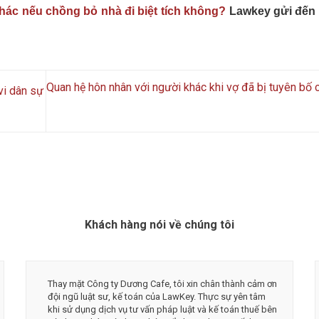
hác nếu chồng bỏ nhà đi biệt tích không?
Lawkey gửi đến 
Quan hệ hôn nhân với người khác khi vợ đã bị tuyên bố c
vi dân sự
Khách hàng nói về chúng tôi
òng về chất lượng dịch vụ tại LawKey -
Mình thật sự cảm ơn
áp luật. Các bạn là đội ngũ luật sư,
toán LawKey về độ n
ế toán và tư vấn viên nhiệt thành, đầy bản
rất an tâm và tin t