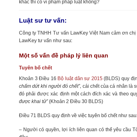
khác thì có vi phạm pháp luật không?
Luật sư tư vấn:
Công ty TNHH Tư vấn LawKey Việt Nam cảm ơn chị đã 
LawKey tư vấn như sau:
Một số vấn đề pháp lý liên quan
Tuyên bố chết
Khoản 3 Điều 16
Bộ luật dân sự 2015
(BLDS) quy đị
chấm dứt khi người đó chết”
, cái chết của cá nhân là
đó phải được xác định một cách đích xác và theo quy 
được khai tử”
(Khoản 2 Điều 30 BLDS)
Điều 71 BLDS quy định về việc tuyên bố chết như sau
– Người có quyền, lợi ích liên quan có thể yêu cầu T