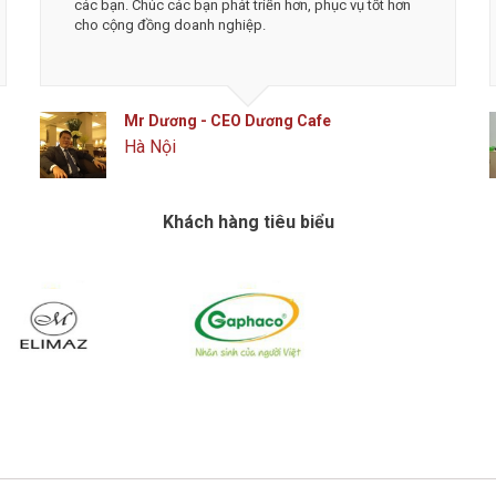
ề nghiệp.
Chúc các bạn phát đạt hơn nữa
biệt là được chủ tị
ai.
phát triển thịnh vư
Toản - CTO Công ty CP công nghệ phân
Mr Tô - F
 Flanet
Đống Đa, 
g Đa, Hà Nội
Khách hàng tiêu biểu