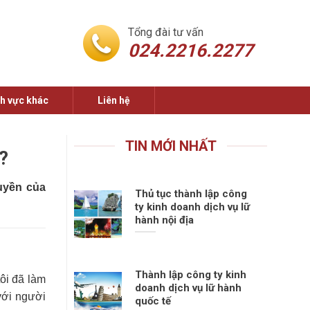
Tổng đài tư vấn
024.2216.2277
nh vực khác
Liên hệ
TIN MỚI NHẤT
?
uyền của
Thủ tục thành lập công
ty kinh doanh dịch vụ lữ
hành nội địa
Thành lập công ty kinh
tôi đã làm
doanh dịch vụ lữ hành
với người
quốc tế