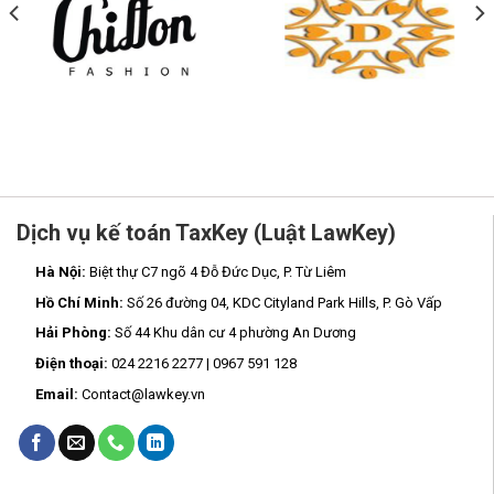
Dịch vụ kế toán TaxKey (Luật LawKey)
Hà Nội:
Biệt thự C7 ngõ 4 Đỗ Đức Dục, P. Từ Liêm
Hồ Chí Minh:
Số 26 đường 04, KDC Cityland Park Hills, P. Gò Vấp
Hải Phòng:
Số 44 Khu dân cư 4 phường An Dương
Điện thoại:
024 2216 2277 | 0967 591 128
Email:
Contact@lawkey.vn