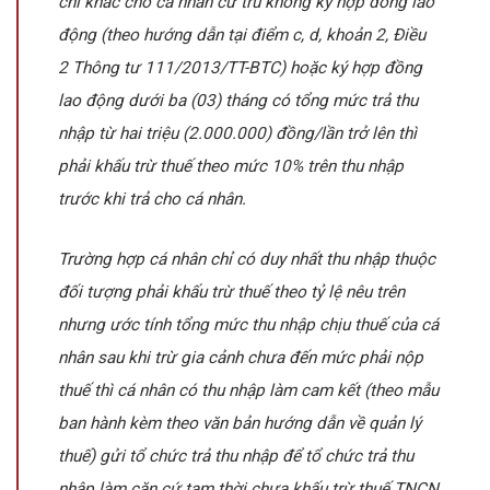
chi khác cho cá nhân cư trú không ký hợp đồng lao
động (theo hướng dẫn tại điểm c, d, khoản 2, Điều
2 Thông tư 111/2013/TT-BTC) hoặc ký hợp đồng
lao động dưới ba (03) tháng có tổng mức trả thu
nhập từ hai triệu (2.000.000) đồng/lần trở lên thì
phải khấu trừ thuế theo mức 10% trên thu nhập
trước khi trả cho cá nhân.
Trường hợp cá nhân chỉ có duy nhất thu nhập thuộc
đối tượng phải khấu trừ thuế theo tỷ lệ nêu trên
nhưng ước tính tổng mức thu nhập chịu thuế của cá
nhân sau khi trừ gia cảnh chưa đến mức phải nộp
thuế thì cá nhân có thu nhập làm cam kết (theo mẫu
ban hành kèm theo văn bản hướng dẫn về quản lý
thuế) gửi tổ chức trả thu nhập để tổ chức trả thu
nhập làm căn cứ tạm thời chưa khấu trừ thuế TNCN.