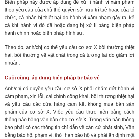
Biện pháp này được áp dụng để xử lí hành vi xâm phạm
theo yêu cầu của chủ thể quyền sở hữu trí tuệ hoặc của tổ
chức, cá nhân bị thiệt hại do hành vi xâm phạm gây ra, kể
cả khi hành vi đó đã hoặc đang bị xử lí bằng biện pháp
hành chính hoặc biện pháp hình sự.
Theo đó, anh/chị có thể yêu cầu cơ sở X bồi thường thiệt
hại, bồi thường về vật chất trong cả tương lai do giảm lợi
nhuận.
Cuối cùng, áp dụng biện pháp tự bảo vệ
Anh/chị có quyền yêu cầu cơ sở X phải chấm dứt hành vi
xâm phạm, xin lỗi, cải chính công khai, bồi thường thiệt hại
và yêu cầu các cửa hàng cam kết không mua bán sản
phẩm của cơ sở X. Việc yêu cầu thực hiện bằng cách
thông báo bằng văn bản cho cơ sở X. Trong văn bản thông
báo phải có các thông tin chỉ dẫn về căn cứ phát sinh, Văn
bằng bảo hộ, phạm vi, thời hạn bảo hộ và phải ấn định một