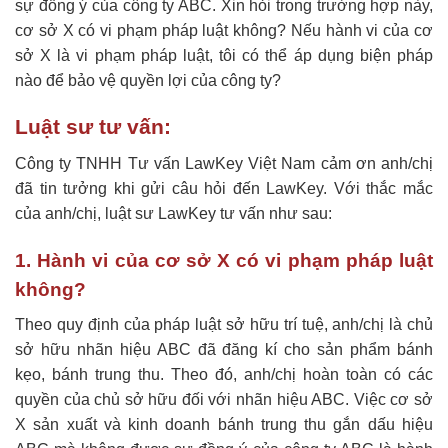
sự đồng ý của công ty ABC. Xin hỏi trong trường hợp này,
cơ sở X có vi phạm pháp luật không? Nếu hành vi của cơ
sở X là vi phạm pháp luật, tôi có thể áp dụng biện pháp
nào để bảo vệ quyền lợi của công ty?
Luật sư tư vấn:
Công ty TNHH Tư vấn LawKey Việt Nam cảm ơn anh/chị
đã tin tưởng khi gửi câu hỏi đến LawKey. Với thắc mắc
của anh/chị, luật sư LawKey tư vấn như sau:
1. Hành vi của cơ sở X có vi phạm pháp luật
không?
Theo quy định của pháp luật sở hữu trí tuệ, anh/chị là chủ
sở hữu nhãn hiệu ABC đã đăng kí cho sản phẩm bánh
kẹo, bánh trung thu. Theo đó, anh/chị hoàn toàn có các
quyền của chủ sở hữu đối với nhãn hiệu ABC. Việc cơ sở
X sản xuất và kinh doanh bánh trung thu gắn dấu hiệu