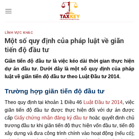
Skip
to
content
LĨNH VỰC KHÁC
Một số quy định của pháp luật về giãn
tiến độ đầu tư
Giãn tiến độ đầu tư là việc kéo dài thời gian thực hiện
dự án đầu tư. Dưới đây là một số quy định của pháp
luật về giãn tiến độ đầu tư theo Luật Đầu tư 2014.
Trường hợp giãn tiến độ đầu tư
Theo quy định tại khoản 1 Điều 46
Luật Đầu tư 2014
, việc
giãn tiến độ đầu tư được thực hiện đối với dự án được
cấp
Giấy chứng nhận đăng ký đầu tư
hoặc quyết định chủ
trương đầu tư khi giãn tiến độ thực hiện vốn đầu tư, tiến độ
xây dựng và đưa công trình chính vào hoạt động (nếu có);