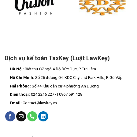
Dịch vụ kế toán TaxKey (Luật LawKey)
Hà Nội:
Biệt thự C7 ngõ 4 Đỗ Đức Dục, P. Từ Liêm
Hồ Chí Minh:
Số 26 đường 04, KDC Cityland Park Hills, P. Gò Vấp
Hải Phòng:
Số 44 Khu dân cư 4 phường An Dương
Điện thoại:
024 2216 2277 | 0967 591 128
Email:
Contact@lawkey.vn