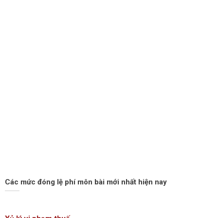
Các mức đóng lệ phí môn bài mới nhất hiện nay