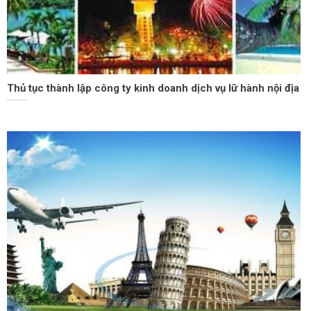
Thủ tục thành lập công ty kinh doanh dịch vụ lữ hành nội địa