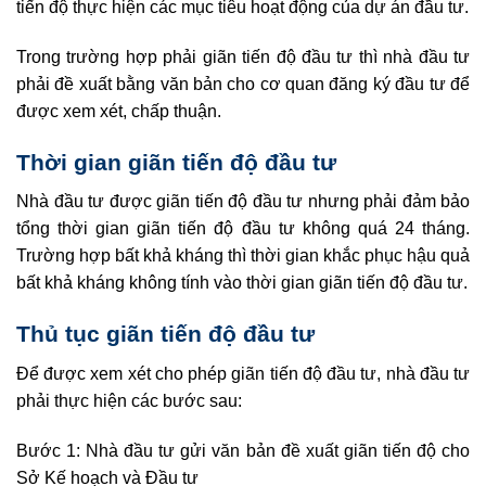
tiến độ thực hiện các mục tiêu hoạt động của dự án đầu tư.
Trong trường hợp phải giãn tiến độ đầu tư thì nhà đầu tư
phải đề xuất bằng văn bản cho cơ quan đăng ký đầu tư để
được xem xét, chấp thuận.
Thời gian giãn tiến độ đầu tư
Nhà đầu tư được giãn tiến độ đầu tư nhưng phải đảm bảo
tổng thời gian giãn tiến độ đầu tư không quá 24 tháng.
Trường hợp bất khả kháng thì thời gian khắc phục hậu quả
bất khả kháng không tính vào thời gian giãn tiến độ đầu tư.
Thủ tục giãn tiến độ đầu tư
Để được xem xét cho phép giãn tiến độ đầu tư, nhà đầu tư
phải thực hiện các bước sau:
Bước 1: Nhà đầu tư gửi văn bản đề xuất giãn tiến độ cho
Sở Kế hoạch và Đầu tư