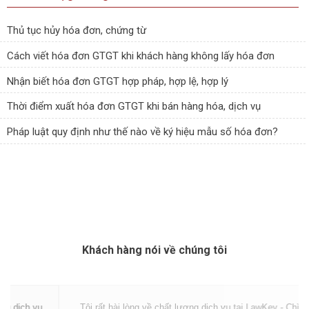
Thủ tục hủy hóa đơn, chứng từ
Cách viết hóa đơn GTGT khi khách hàng không lấy hóa đơn
Nhận biết hóa đơn GTGT hợp pháp, hợp lệ, hợp lý
Thời điểm xuất hóa đơn GTGT khi bán hàng hóa, dịch vụ
Pháp luật quy định như thế nào về ký hiệu mẫu số hóa đơn?
Khách hàng nói về chúng tôi
Tôi rất hài lòng về chất lượng dịch vụ tại LawKey - Chìa