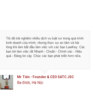
Tôi đã trải nghiệm nhiều dịch vụ luật sư trong quá trình
Từ khi 
kinh doanh của mình, nhưng thực sự an tâm và hài
vụ tư vấ
lòng khi làm bắt đầu làm việc với các bạn LawKey: Các
LawKey 
bạn trẻ làm việc rất Nhanh - Chuẩn - Chính xác - Hiệu
chuyên 
quả - Đáng tin cậy. Chúc các bạn phát triển hơn nữa.
ngày càn
của IDJ
Mr Tiến - Founder & CEO SATC JSC
Ba Đình, Hà Nội