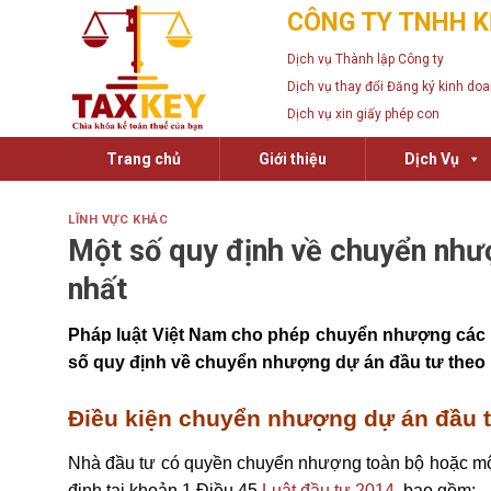
Skip
CÔNG TY TNHH K
to
Dịch vụ Thành lập Công ty
content
Dịch vụ thay đổi Đăng ký kinh do
Dịch vụ xin giấy phép con
Trang chủ
Giới thiệu
Dịch Vụ
LĨNH VỰC KHÁC
Một số quy định về chuyển như
nhất
Pháp luật Việt Nam cho phép chuyển nhượng các d
số quy định về chuyển nhượng dự án đầu tư theo 
Điều kiện chuyển nhượng dự án đầu 
Nhà đầu tư có quyền chuyển nhượng toàn bộ hoặc một
định tại khoản 1 Điều 45
Luật đầu tư 2014
, bao gồm: