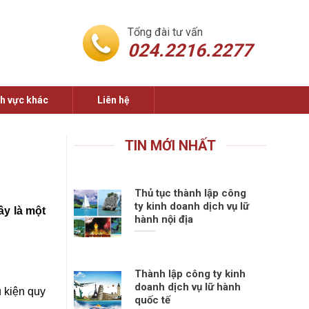
Tổng đài tư vấn
024.2216.2277
nh vực khác
Liên hệ
TIN MỚI NHẤT
Thủ tục thành lập công
ty kinh doanh dịch vụ lữ
ây là một
hành nội địa
Thành lập công ty kinh
doanh dịch vụ lữ hành
 kiện quy
quốc tế