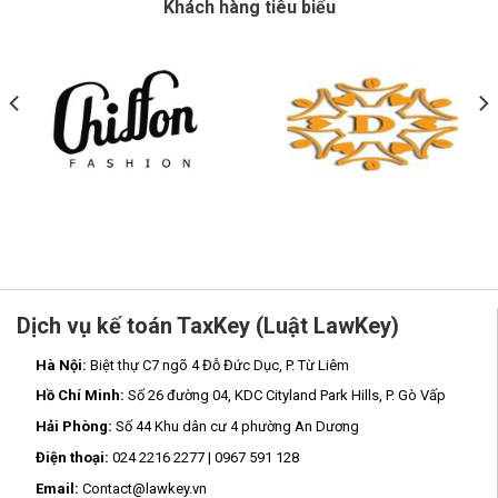
Khách hàng tiêu biểu
Dịch vụ kế toán TaxKey (Luật LawKey)
Hà Nội:
Biệt thự C7 ngõ 4 Đỗ Đức Dục, P. Từ Liêm
Hồ Chí Minh:
Số 26 đường 04, KDC Cityland Park Hills, P. Gò Vấp
Hải Phòng:
Số 44 Khu dân cư 4 phường An Dương
Điện thoại:
024 2216 2277 | 0967 591 128
Email:
Contact@lawkey.vn