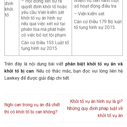
nhiệm vụ tiến hành một
– Hội đồng xét xử ra
định
số hoạt động điều tra
quyết định khởi tố hoặc
khởi
yêu cầu Viện kiểm sát
– Viện kiểm sát
tố
khởi tố vụ án hình sự
Căn cứ Điều 179 Bộ luật
nếu qua việc xét xử tại
tố tụng hình sự 2015.
phiên tòa mà phát hiện
có việc bỏ lọt tội phạm.
Căn cứ Điều 153 Luật tố
tụng hình sự 2015.
Trên đây là nội dung bài viết
phân biệt khởi tố vụ án và
khởi tố bị can
. Nếu có thắc mắc, bạn đọc vui lòng liên hệ
Lawkey để được giải đáp chi tiết.
Khởi tố vụ án hình sự là gì?
Nghi can trong vụ án đã chết
Những quy định pháp luật về
thì có khởi tố bị can không?
khởi tố vụ án