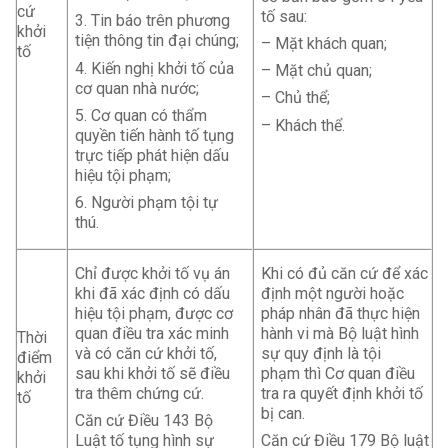
cứ
tố sau:
3. Tin báo trên phương
khởi
tiện thông tin đại chúng;
– Mặt khách quan;
tố
4. Kiến nghị khởi tố của
– Mặt chủ quan;
cơ quan nhà nước;
– Chủ thể;
5. Cơ quan có thẩm
– Khách thể.
quyền tiến hành tố tụng
trực tiếp phát hiện dấu
hiệu tội phạm;
6. Người phạm tội tự
thú.
Chỉ được khởi tố vụ án
Khi có đủ căn cứ để xác
khi đã xác định có dấu
định một người hoặc
hiệu tội phạm, được cơ
pháp nhân đã thực hiện
quan điều tra xác minh
hành vi mà Bộ luật hình
Thời
và có căn cứ khởi tố,
sự quy định là tội
điểm
sau khi khởi tố sẽ điều
phạm thì Cơ quan điều
khởi
tra thêm chứng cứ.
tra ra quyết định khởi tố
tố
bị can.
Căn cứ Điều 143 Bộ
Luật tố tụng hình sự
Căn cứ Điều 179 Bộ luật