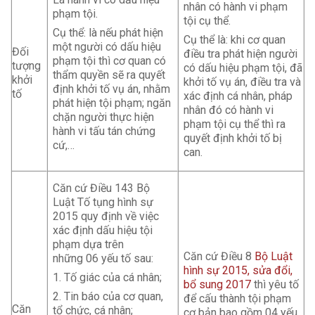
nhân có hành vi phạm
phạm tội.
tội cụ thể.
Cụ thể: là nếu phát hiện
Cụ thể là: khi cơ quan
một người có dấu hiệu
Đối
điều tra phát hiện người
phạm tội thì cơ quan có
tượng
có dấu hiệu phạm tội, đã
thẩm quyền sẽ ra quyết
khởi
khởi tố vụ án, điều tra và
định khởi tố vụ án, nhằm
tố
xác định cá nhân, pháp
phát hiện tội phạm; ngăn
nhân đó có hành vi
chặn người thực hiện
phạm tội cụ thể thì ra
hành vi tấu tán chứng
quyết định khởi tố bị
cứ,…
can.
Căn cứ Điều 143 Bộ
Luật Tố tụng hình sự
2015 quy định về việc
xác định dấu hiệu tội
phạm dựa trên
Căn cứ Điều 8
Bộ Luật
những 06 yếu tố sau:
hình sự 2015, sửa đổi,
1. Tố giác của cá nhân;
bổ sung 2017
thì yêu tố
2. Tin báo của cơ quan,
để cấu thành tội phạm
Căn
tổ chức, cá nhân;
cơ bản bao gồm 04 yếu