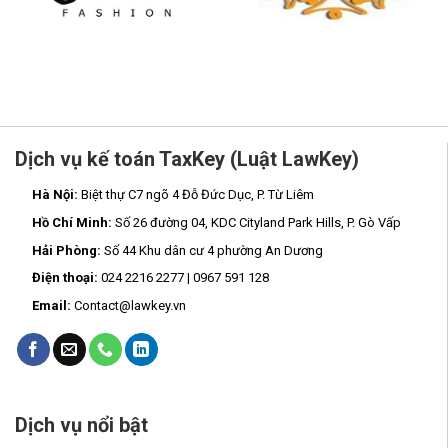
Dịch vụ kế toán TaxKey (Luật LawKey)
Hà Nội:
Biệt thự C7 ngõ 4 Đỗ Đức Dục, P. Từ Liêm
Hồ Chí Minh:
Số 26 đường 04, KDC Cityland Park Hills, P. Gò Vấp
Hải Phòng:
Số 44 Khu dân cư 4 phường An Dương
Điện thoại:
024 2216 2277 | 0967 591 128
Email:
Contact@lawkey.vn
Dịch vụ nổi bật