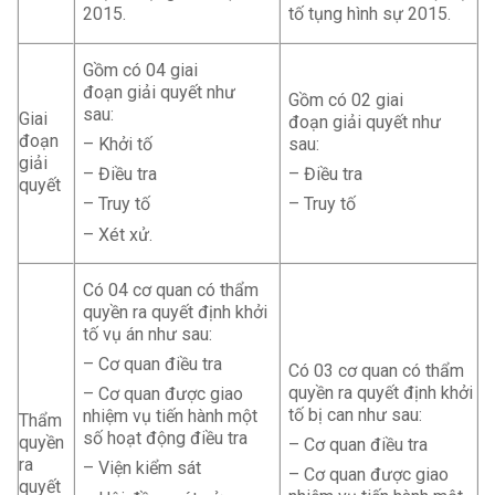
2015.
tố tụng hình sự 2015.
Gồm có 04 giai
đoạn giải quyết như
Gồm có 02 giai
sau:
Giai
đoạn giải quyết như
đoạn
sau:
– Khởi tố
giải
– Điều tra
– Điều tra
quyết
– Truy tố
– Truy tố
– Xét xử.
Có 04 cơ quan có thẩm
quyền ra quyết định khởi
tố vụ án như sau:
– Cơ quan điều tra
Có 03 cơ quan có thẩm
quyền ra quyết định khởi
– Cơ quan được giao
tố bị can như sau:
nhiệm vụ tiến hành một
Thẩm
số hoạt động điều tra
quyền
– Cơ quan điều tra
ra
– Viện kiểm sát
– Cơ quan được giao
quyết