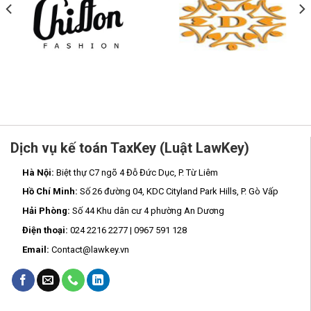
Dịch vụ kế toán TaxKey (Luật LawKey)
Hà Nội:
Biệt thự C7 ngõ 4 Đỗ Đức Dục, P. Từ Liêm
Hồ Chí Minh:
Số 26 đường 04, KDC Cityland Park Hills, P. Gò Vấp
Hải Phòng:
Số 44 Khu dân cư 4 phường An Dương
Điện thoại:
024 2216 2277 | 0967 591 128
Email:
Contact@lawkey.vn