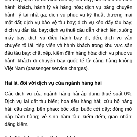
hành khách, hành lý và hàng hóa; dịch vụ băng chuyền
hành lý tại nhà ga; dịch vụ phục vụ kỹ thuật thương mại
mặt đất; dịch vụ bảo vệ tàu bay; dịch vụ kéo đẩy tàu bay;
dịch vụ dẫn tàu bay; dịch vụ thuê cầu dẫn khách lên, xuống
máy bay; dịch vụ điều hành bay đi, đến; dịch vụ vận
chuyển tổ lái, tiếp viên và hành khách trong khu vực sân
đậu tàu bay; chất xếp, kiểm đếm hàng hóa; dịch vụ phục vụ
hành khách đi chuyến bay quốc tế từ cảng hàng không
Việt Nam (passenger service charges).
Hai là, đối với dịch vụ cùa ngành hàng hải
Các dịch vụ của ngành hàng hải áp dụng thuế suất 0%:
Dịch vụ lai dắt tàu biển; hoa tiêu hàng hải; cứu hộ hàng
hải; cầu cảng, bến phao; bốc xếp; buộc cởi dây; đóng mở
nắp hầm hàng; vệ sinh hầm tàu; kiểm đếm, giao nhận;
đăng kiểm.