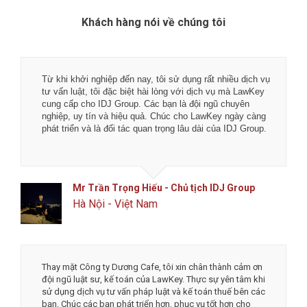
Khách hàng nói về chúng tôi
Tôi rất hài lòng về chất lượng dịch vụ tại LawKey - Chìa
khóa pháp luật. Các bạn là đội ngũ luật sư, chuyên gia kế
toán và tư vấn viên nhiệt thành, đầy bản lĩnh với nghề
nghiệp.
Chúc các bạn phát đạt hơn nữa trong tương lai.
Anh Toản - CTO Công ty CP công nghệ phân
phối Flanet
Đống Đa, Hà Nội
Mình thật sự cảm ơn đội ngũ công ty luật và dịch vụ kế
toán LawKey về độ nhiệt tình và tốc độ làm việc. Tôi rất
an tâm và tin tưởng khi làm việc với LawKey, đặc biệt là