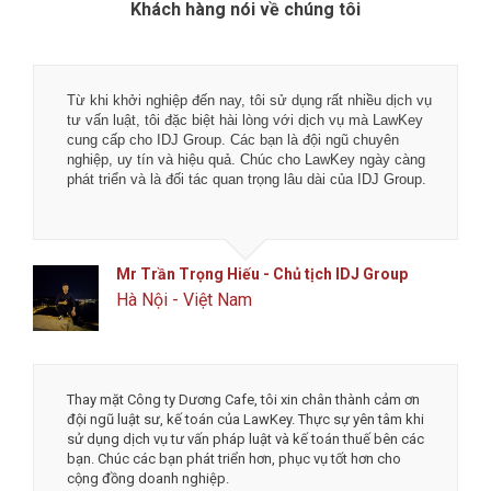
Khách hàng nói về chúng tôi
Tôi rất hài lòng về chất lượng dịch vụ tại LawKey - Chìa
khóa pháp luật. Các bạn là đội ngũ luật sư, chuyên gia kế
toán và tư vấn viên nhiệt thành, đầy bản lĩnh với nghề
nghiệp.
Chúc các bạn phát đạt hơn nữa trong tương lai.
Anh Toản - CTO Công ty CP công nghệ phân
phối Flanet
Đống Đa, Hà Nội
Mình thật sự cảm ơn đội ngũ công ty luật và dịch vụ kế
toán LawKey về độ nhiệt tình và tốc độ làm việc. Tôi rất
an tâm và tin tưởng khi làm việc với LawKey, đặc biệt là
được chủ tịch Hà trực tiếp tư vấn. Chúc các bạn phát
triển thịnh vượng và đột phá hơn nữa.