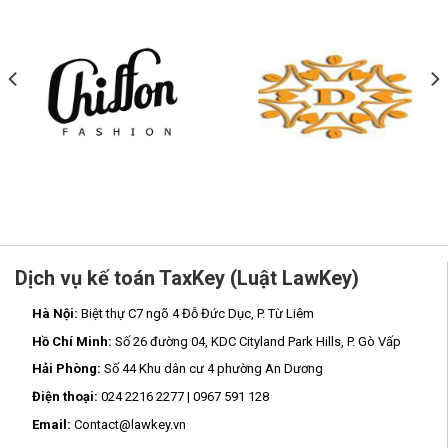
Dịch vụ kế toán TaxKey (Luật LawKey)
Hà Nội:
Biệt thự C7 ngõ 4 Đỗ Đức Dục, P. Từ Liêm
Hồ Chí Minh:
Số 26 đường 04, KDC Cityland Park Hills, P. Gò Vấp
Hải Phòng:
Số 44 Khu dân cư 4 phường An Dương
Điện thoại:
024 2216 2277 | 0967 591 128
Email:
Contact@lawkey.vn