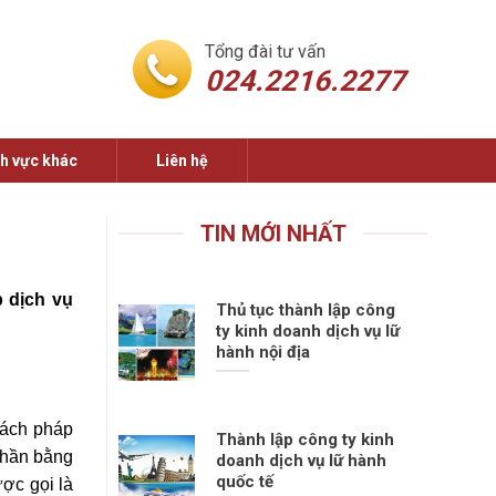
Tổng đài tư vấn
024.2216.2277
nh vực khác
Liên hệ
TIN MỚI NHẤT
p dịch vụ
Thủ tục thành lập công
ty kinh doanh dịch vụ lữ
hành nội địa
cách pháp
Thành lập công ty kinh
phần bằng
doanh dịch vụ lữ hành
quốc tế
ợc gọi là