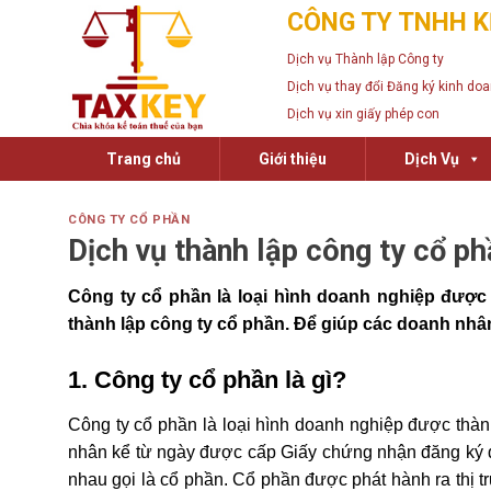
Skip
CÔNG TY TNHH K
to
Dịch vụ Thành lập Công ty
content
Dịch vụ thay đổi Đăng ký kinh do
Dịch vụ xin giấy phép con
Trang chủ
Giới thiệu
Dịch Vụ
CÔNG TY CỔ PHẦN
Dịch vụ thành lập công ty cổ p
Công ty cổ phần là loại hình doanh nghiệp được 
thành lập công ty cổ phần. Để giúp các doanh nh
1. Công ty cổ phần là gì?
Công ty cổ phần là loại hình doanh nghiệp được thàn
nhân kể từ ngày được cấp Giấy chứng nhận đăng ký d
nhau gọi là cổ phần. Cổ phần được phát hành ra thị