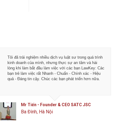
Tôi đã trải nghiệm nhiều dịch vụ luật sư trong quá trình
Từ khi 
kinh doanh của mình, nhưng thực sự an tâm và hài
vụ tư vấ
lòng khi làm bắt đầu làm việc với các bạn LawKey: Các
LawKey 
bạn trẻ làm việc rất Nhanh - Chuẩn - Chính xác - Hiệu
chuyên 
quả - Đáng tin cậy. Chúc các bạn phát triển hơn nữa.
ngày càn
của IDJ
Mr Tiến - Founder & CEO SATC JSC
Ba Đình, Hà Nội