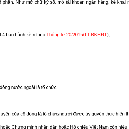
ổ phần. Như mở chữ ký số, mở tài khoản ngân hàng, kê khai n
 I-4 ban hành kèm theo
Thông tư 20/2015/TT-BKHĐT
);
 đông nước ngoài là tổ chức.
quyền của cổ đông là tổ chức/người được ủy quyền thực hiện th
 hoặc Chứng minh nhân dân hoặc Hộ chiếu Việt Nam còn hiệu 