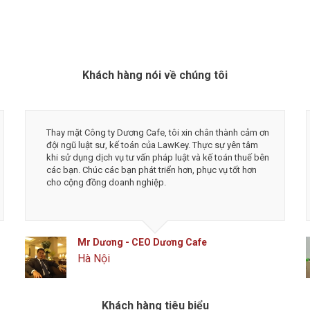
Khách hàng nói về chúng tôi
Mình thật sự cảm ơn đội ngũ công ty luật và dịch vụ kế
toán LawKey về độ nhiệt tình và tốc độ làm việc. Tôi
rất an tâm và tin tưởng khi làm việc với LawKey, đặc
biệt là được chủ tịch Hà trực tiếp tư vấn. Chúc các bạn
phát triển thịnh vượng và đột phá hơn nữa.
Mr Tô - Founder & CEO MengCha Utd
Đống Đa, Hà Nội
Khách hàng tiêu biểu