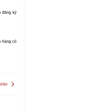
n đăng ký
h hàng có
 phần