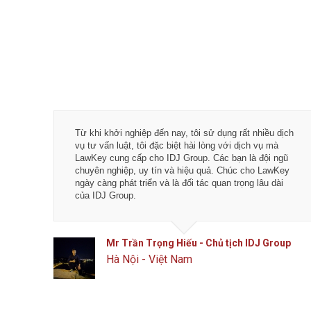
Tôi rất hài lòng về chất lượng dịch vụ tại LawKey -
Chìa khóa pháp luật. Các bạn là đội ngũ luật sư,
chuyên gia kế toán và tư vấn viên nhiệt thành, đầy bản
lĩnh với nghề nghiệp.
Chúc các bạn phát đạt hơn nữa
trong tương lai.
Anh Toản - CTO Công ty CP công nghệ phân
phối Flanet
Đống Đa, Hà Nội