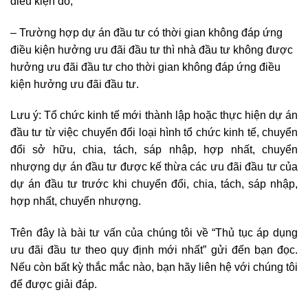
điều kiện đó;
– Trường hợp dự án đầu tư có thời gian không đáp ứng
điều kiện hưởng ưu đãi đầu tư thì nhà đầu tư không được
hưởng ưu đãi đầu tư cho thời gian không đáp ứng điều
kiện hưởng ưu đãi đầu tư.
Lưu ý: Tổ chức kinh tế mới thành lập hoặc thực hiện dự án
đầu tư từ việc chuyển đổi loại hình tổ chức kinh tế, chuyển
đổi sở hữu, chia, tách, sáp nhập, hợp nhất, chuyển
nhượng dự án đầu tư được kế thừa các ưu đãi đầu tư của
dự án đầu tư trước khi chuyển đổi, chia, tách, sáp nhập,
hợp nhất, chuyển nhượng.
Trên đây là bài tư vấn của chúng tôi về “Thủ tục áp dụng
ưu đãi đầu tư theo quy định mới nhất” gửi đến bạn đọc.
Nếu còn bất kỳ thắc mắc nào, bạn hãy liên hệ với chúng tôi
để được giải đáp.