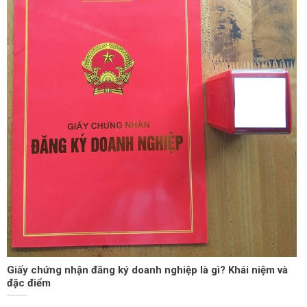
Giấy chứng nhận đăng ký doanh nghiệp là gì? Khái niệm và
đặc điểm