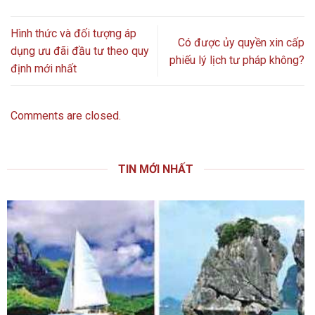
Hình thức và đối tượng áp
Có được ủy quyền xin cấp
dụng ưu đãi đầu tư theo quy
phiếu lý lịch tư pháp không?
định mới nhất
Comments are closed.
TIN MỚI NHẤT