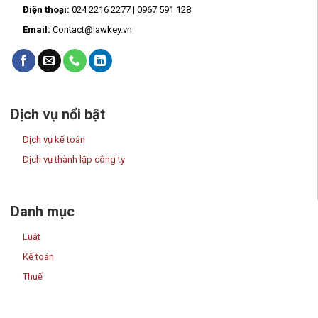
Điện thoại:
024 2216 2277 | 0967 591 128
Email:
Contact@lawkey.vn
Dịch vụ nổi bật
Dịch vụ kế toán
Dịch vụ thành lập công ty
Danh mục
Luật
Kế toán
Thuế