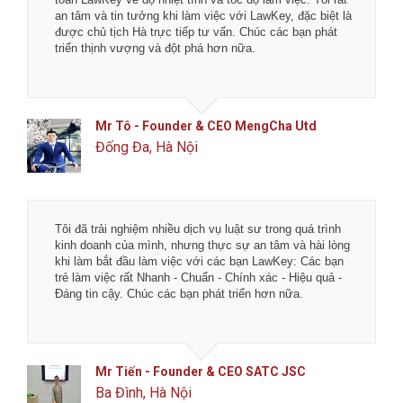
an tâm và tin tưởng khi làm việc với LawKey, đặc biệt là
được chủ tịch Hà trực tiếp tư vấn. Chúc các bạn phát
triển thịnh vượng và đột phá hơn nữa.
Mr Tô - Founder & CEO MengCha Utd
Đống Đa, Hà Nội
Tôi đã trải nghiệm nhiều dịch vụ luật sư trong quá trình
kinh doanh của mình, nhưng thực sự an tâm và hài lòng
khi làm bắt đầu làm việc với các bạn LawKey: Các bạn
trẻ làm việc rất Nhanh - Chuẩn - Chính xác - Hiệu quả -
Đáng tin cậy. Chúc các bạn phát triển hơn nữa.
Mr Tiến - Founder & CEO SATC JSC
Ba Đình, Hà Nội