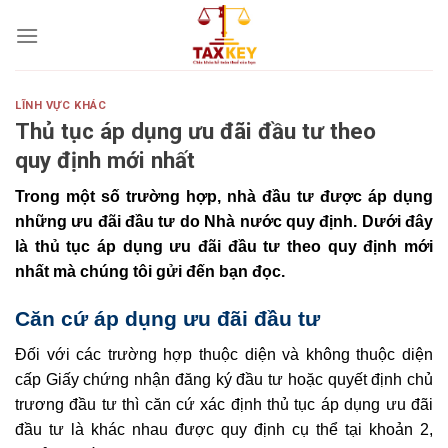
Skip
to
content
LĨNH VỰC KHÁC
Thủ tục áp dụng ưu đãi đầu tư theo
quy định mới nhất
Trong một số trường hợp, nhà đầu tư được áp dụng
những ưu đãi đầu tư do Nhà nước quy định. Dưới đây
là thủ tục áp dụng ưu đãi đầu tư theo quy định mới
nhất mà chúng tôi gửi đến bạn đọc.
Căn cứ áp dụng ưu đãi đầu tư
Đối với các trường hợp thuộc diện và không thuộc diện
cấp Giấy chứng nhận đăng ký đầu tư hoặc quyết định chủ
trương đầu tư thì căn cứ xác định thủ tục áp dụng ưu đãi
đầu tư là khác nhau được quy định cụ thể tại khoản 2,