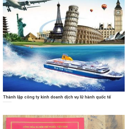
Thành lập công ty kinh doanh dịch vụ lữ hành quốc tế