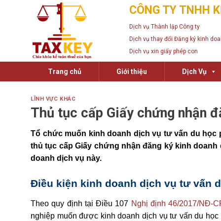
Skip
CÔNG TY TNHH K
to
Dịch vụ Thành lập Công ty
content
Dịch vụ thay đổi Đăng ký kinh do
Dịch vụ xin giấy phép con
Trang chủ
Giới thiệu
Dịch Vụ
LĨNH VỰC KHÁC
Thủ tục cấp Giấy chứng nhận đă
Tổ chức muốn kinh doanh dịch vụ tư vấn du học ph
thủ tục cấp Giấy chứng nhận đăng ký kinh doanh dị
doanh dịch vụ này.
Điều kiện kinh doanh dịch vụ tư vấn 
Theo quy định tại Điều 107
Nghị định 46/2017/NĐ-C
nghiệp muốn được kinh doanh dịch vụ tư vấn du học ph