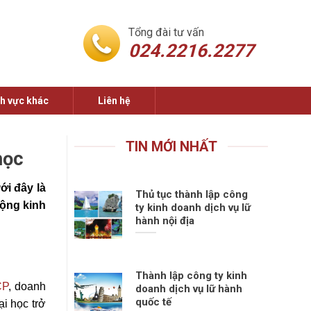
Tổng đài tư vấn
024.2216.2277
nh vực khác
Liên hệ
TIN MỚI NHẤT
học
ới đây là
Thủ tục thành lập công
động kinh
ty kinh doanh dịch vụ lữ
hành nội địa
Thành lập công ty kinh
CP
, doanh
doanh dịch vụ lữ hành
quốc tế
ại học trở