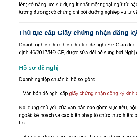
lên; có năng lực sử dụng ít nhất một ngoại ngữ từ b
tương đương; có chứng chỉ bồi dưỡng nghiệp vụ tư vấ
Thủ tục cấp Giấy chứng nhận đăng ký
Doanh nghiệp thực hiện thủ tục đề nghị Sở Giáo dục 
định 46/2017/NĐ-CP
, được sửa đổi bổ sung bởi
Nghị 
Hồ sơ đề nghị
Doanh nghiệp chuẩn bị hồ sơ gồm:
–
Văn bản đề nghị cấp
giấy chứng nhận đăng ký kinh 
Nội dung chủ yếu của văn bản bao gồm: Mục tiêu, nội 
ngoài; kế hoạch và các biện pháp tổ chức thực hiện; 
học;
– Bản sao được cấp từ sổ gốc, bản sao được chứng 