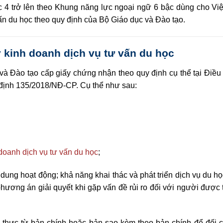
ậc 4 trở lên theo Khung năng lực ngoại ngữ 6 bậc dùng cho Vi
n du học theo quy định của Bộ Giáo dục và Đào tạo.
 kinh doanh dịch vụ tư vấn du học
và Đào tạo cấp giấy chứng nhận theo quy định cụ thể tại Điề
định 135/2018/NĐ-CP
. Cụ thể như sau:
doanh dịch vụ tư vấn du học
;
dung hoạt động; khả năng khai thác và phát triển dịch vụ du h
phương án giải quyết khi gặp vấn đề rủi ro đối với người được
thực từ bản chính hoặc bản sao kèm theo bản chính để đối c