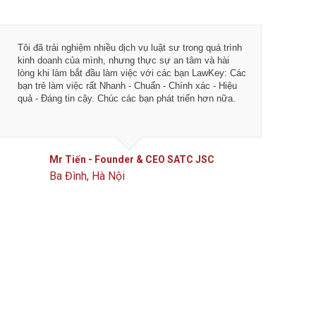
Tôi đã trải nghiệm nhiều dịch vụ luật sư trong quá trình
Từ khi 
kinh doanh của mình, nhưng thực sự an tâm và hài
vụ tư vấ
lòng khi làm bắt đầu làm việc với các bạn LawKey: Các
LawKey 
bạn trẻ làm việc rất Nhanh - Chuẩn - Chính xác - Hiệu
chuyên 
quả - Đáng tin cậy. Chúc các bạn phát triển hơn nữa.
ngày càn
của IDJ
Mr Tiến - Founder & CEO SATC JSC
Ba Đình, Hà Nội