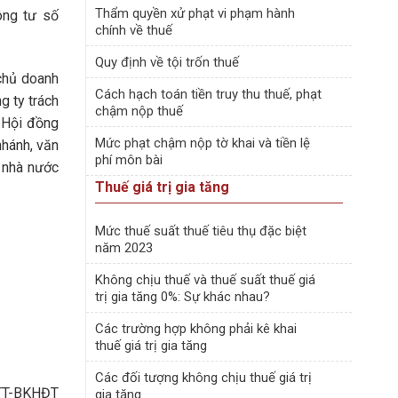
Thẩm quyền xử phạt vi phạm hành
ông tư số
chính về thuế
Quy định về tội trốn thuế
chủ doanh
Cách hạch toán tiền truy thu thuế, phạt
g ty trách
chậm nộp thuế
a Hội đồng
Mức phạt chậm nộp tờ khai và tiền lệ
nhánh, văn
phí môn bài
n nhà nước
Thuế giá trị gia tăng
Mức thuế suất thuế tiêu thụ đặc biệt
năm 2023
Không chịu thuế và thuế suất thuế giá
trị gia tăng 0%: Sự khác nhau?
Các trường hợp không phải kê khai
thuế giá trị gia tăng
Các đối tượng không chịu thuế giá trị
/TT-BKHĐT
gia tăng