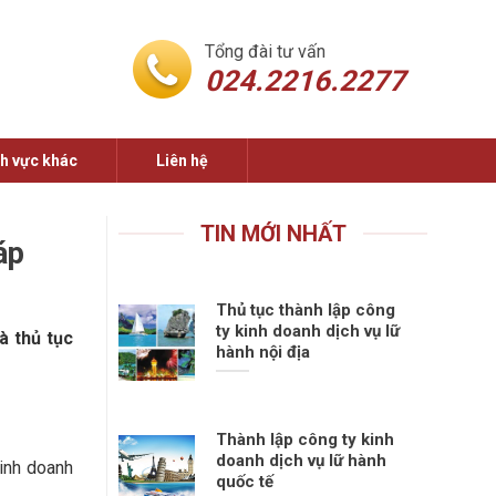
Tổng đài tư vấn
024.2216.2277
nh vực khác
Liên hệ
TIN MỚI NHẤT
áp
Thủ tục thành lập công
ty kinh doanh dịch vụ lữ
à thủ tục
hành nội địa
Thành lập công ty kinh
doanh dịch vụ lữ hành
kinh doanh
quốc tế