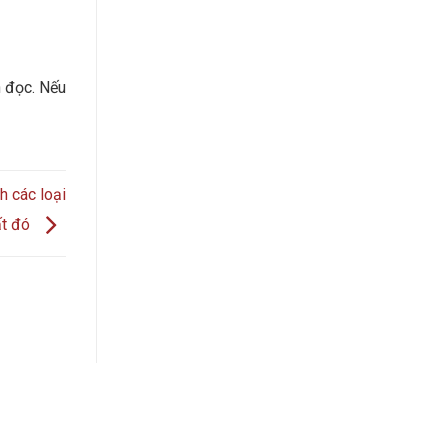
 đọc. Nếu
h các loại
t đó