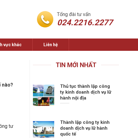
Tổng đài tư vấn
024.2216.2277
nh vực khác
Liên hệ
TIN MỚI NHẤT
ế nào?
Thủ tục thành lập công
ty kinh doanh dịch vụ lữ
hành nội địa
Thành lập công ty kinh
ông tư
doanh dịch vụ lữ hành
quốc tế