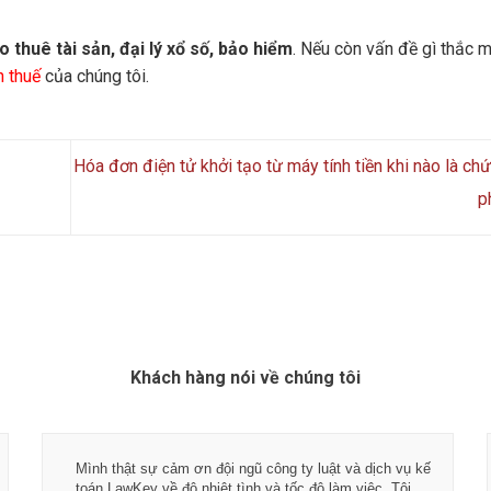
 thuê tài sản, đại lý xổ số, bảo hiểm
. Nếu còn vấn đề gì thắc m
n thuế
của chúng tôi.
Hóa đơn điện tử khởi tạo từ máy tính tiền khi nào là ch
p
Khách hàng nói về chúng tôi
Mình thật sự cảm ơn đội ngũ công ty luật và dịch vụ kế
toán LawKey về độ nhiệt tình và tốc độ làm việc. Tôi