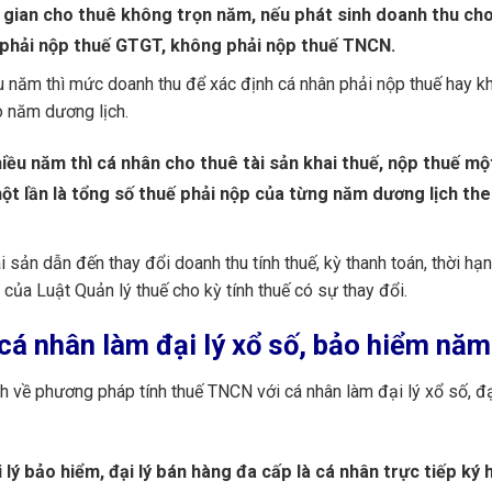
i gian cho thuê không trọn năm, nếu phát sinh doanh thu ch
g phải nộp thuế GTGT, không phải nộp thuế TNCN.
ều năm thì mức doanh thu để xác định cá nhân phải nộp thuế hay k
o năm dương lịch.
iều năm thì cá nhân cho thuê tài sản khai thuế, nộp thuế một
một lần là tổng số thuế phải nộp của từng năm dương lịch th
sản dẫn đến thay đổi doanh thu tính thuế, kỳ thanh toán, thời hạn
 của Luật Quản lý thuế cho kỳ tính thuế có sự thay đổi.
cá nhân làm đại lý xổ số, bảo hiểm nă
về phương pháp tính thuế TNCN với cá nhân làm đại lý xổ số, đạ
i lý bảo hiểm, đại lý bán hàng đa cấp là cá nhân trực tiếp ký