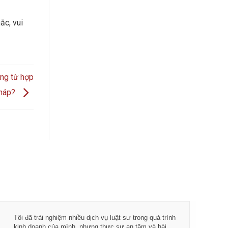
ắc, vui
ứng từ hợp
háp?
Tôi đã trải nghiệm nhiều dịch vụ luật sư trong quá trình
Từ khi 
kinh doanh của mình, nhưng thực sự an tâm và hài
vụ tư vấ