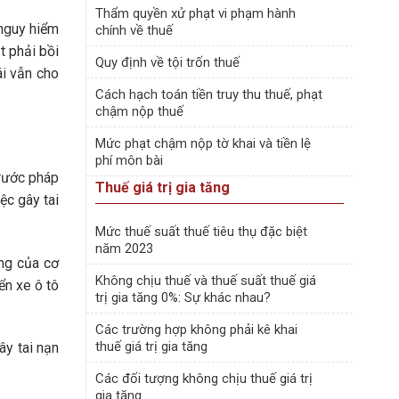
Thẩm quyền xử phạt vi phạm hành
 nguy hiểm
chính về thuế
t phải bồi
Quy định về tội trốn thuế
ái vẫn cho
Cách hạch toán tiền truy thu thuế, phạt
chậm nộp thuế
Mức phạt chậm nộp tờ khai và tiền lệ
phí môn bài
trước pháp
Thuế giá trị gia tăng
ệc gây tai
Mức thuế suất thuế tiêu thụ đặc biệt
năm 2023
ờng của cơ
Không chịu thuế và thuế suất thuế giá
ển xe ô tô
trị gia tăng 0%: Sự khác nhau?
Các trường hợp không phải kê khai
thuế giá trị gia tăng
ây tai nạn
Các đối tượng không chịu thuế giá trị
gia tăng