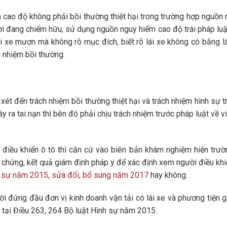
cao độ không phải bồi thường thiệt hại trong trường hợp nguồn
ười đang chiếm hữu, sử dụng nguồn nguy hiểm cao độ trái pháp luậ
ái xe mượn mà không rõ mục đích, biết rõ lái xe không có bằng l
h nhiệm bồi thường.
 xét đến trách nhiệm bồi thường thiệt hại và trách nhiệm hình sự 
ây ra tai nạn thì bên đó phải chịu trách nhiệm trước pháp luật về vi
i điều khiển ô tô thì căn cứ vào biên bản khám nghiệm hiện trư
n chứng, kết quả giám định pháp y để xác định xem người điều khi
h sự năm 2015, sửa đổi, bổ sung năm 2017
hay không.
i đứng đầu đơn vị kinh doanh vận tải có lái xe và phương tiện g
h tại Điều 263, 264 Bộ luật Hình sự năm 2015.