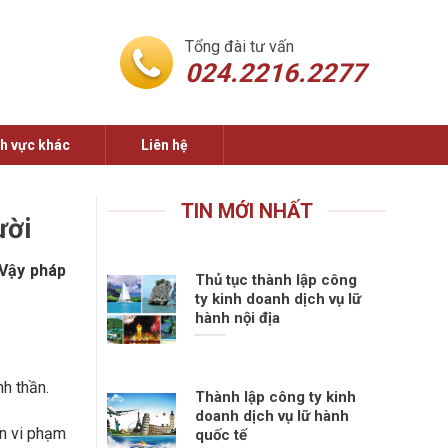
Tổng đài tư vấn
024.2216.2277
nh vực khác
Liên hệ
TIN MỚI NHẤT
ười
 Vậy pháp
Thủ tục thành lập công
ty kinh doanh dịch vụ lữ
hành nội địa
nh thần.
Thành lập công ty kinh
doanh dịch vụ lữ hành
ên vi phạm
quốc tế