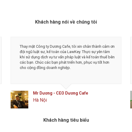
Khách hàng nói về chúng tôi
Mình thật sự cảm ơn đội ngũ công ty luật và dịch vụ kế
toán LawKey về độ nhiệt tình và tốc độ làm việc. Tôi
rất an tâm và tin tưởng khi làm việc với LawKey, đặc
biệt là được chủ tịch Hà trực tiếp tư vấn. Chúc các bạn
phát triển thịnh vượng và đột phá hơn nữa.
Mr Tô - Founder & CEO MengCha Utd
Đống Đa, Hà Nội
Khách hàng tiêu biểu