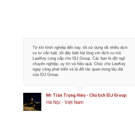
Tôi rất hài lòng về chất lượng dịch vụ tại LawKey -
Chìa khóa pháp luật. Các bạn là đội ngũ luật sư,
chuyên gia kế toán và tư vấn viên nhiệt thành, đầy bản
lĩnh với nghề nghiệp.
Chúc các bạn phát đạt hơn nữa
trong tương lai.
Anh Toản - CTO Công ty CP công nghệ phân
phối Flanet
Đống Đa, Hà Nội