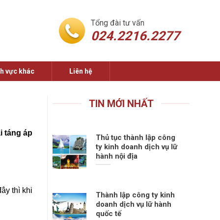
Tổng đài tư vấn
024.2216.2277
nh vực khác
Liên hệ
TIN MỚI NHẤT
i táng áp
Thủ tục thành lập công
ty kinh doanh dịch vụ lữ
hành nội địa
ây thì khi
Thành lập công ty kinh
doanh dịch vụ lữ hành
quốc tế