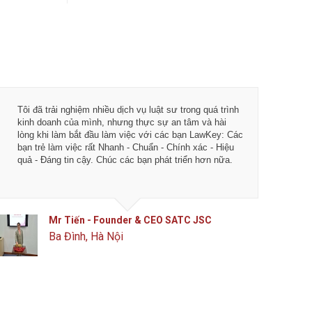
Tôi đã trải nghiệm nhiều dịch vụ luật sư trong quá trình
Từ khi 
kinh doanh của mình, nhưng thực sự an tâm và hài
vụ tư v
lòng khi làm bắt đầu làm việc với các bạn LawKey: Các
LawKey
bạn trẻ làm việc rất Nhanh - Chuẩn - Chính xác - Hiệu
chuyên 
quả - Đáng tin cậy. Chúc các bạn phát triển hơn nữa.
ngày cà
của ID
Mr Tiến - Founder & CEO SATC JSC
Ba Đình, Hà Nội