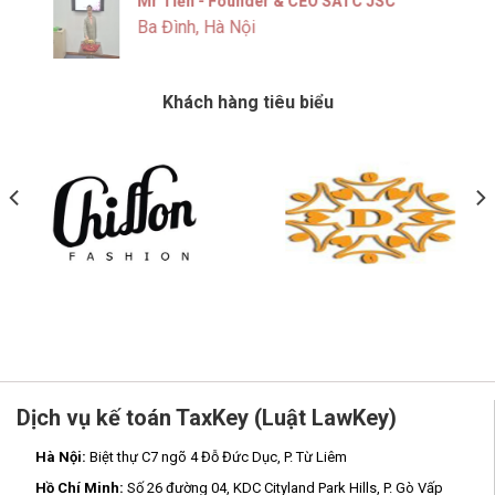
Mr Tiến - Founder & CEO SATC JSC
Ba Đình, Hà Nội
Khách hàng tiêu biểu
Dịch vụ kế toán TaxKey (Luật LawKey)
Hà Nội:
Biệt thự C7 ngõ 4 Đỗ Đức Dục, P. Từ Liêm
Hồ Chí Minh:
Số 26 đường 04, KDC Cityland Park Hills, P. Gò Vấp