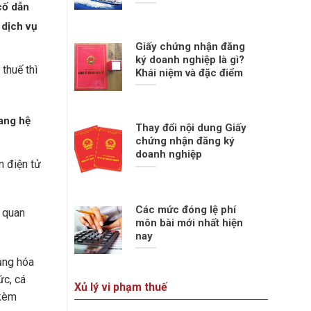
cố dẫn
 dịch vụ
Giấy chứng nhận đăng
ký doanh nghiệp là gì?
thuế thì
Khái niệm và đặc điểm
ang hệ
Thay đổi nội dung Giấy
chứng nhận đăng ký
doanh nghiệp
n điện tử
Các mức đóng lệ phí
ơ quan
môn bài mới nhất hiện
nay
ụng hóa
ức, cá
Xủ lý vi phạm thuế
 kèm