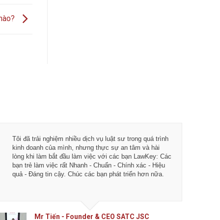
 nào?
Tôi đã trải nghiệm nhiều dịch vụ luật sư trong quá trình
Từ khi 
kinh doanh của mình, nhưng thực sự an tâm và hài
vụ tư vấ
lòng khi làm bắt đầu làm việc với các bạn LawKey: Các
LawKey 
bạn trẻ làm việc rất Nhanh - Chuẩn - Chính xác - Hiệu
chuyên 
quả - Đáng tin cậy. Chúc các bạn phát triển hơn nữa.
ngày càn
của IDJ
Mr Tiến - Founder & CEO SATC JSC