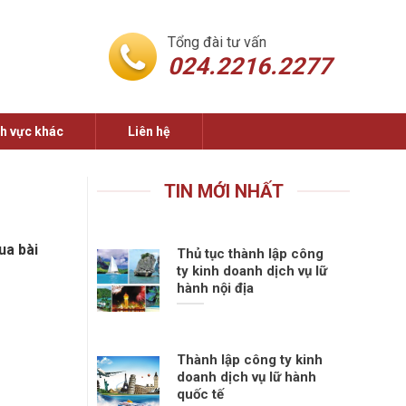
Tổng đài tư vấn
024.2216.2277
nh vực khác
Liên hệ
TIN MỚI NHẤT
ua bài
Thủ tục thành lập công
ty kinh doanh dịch vụ lữ
hành nội địa
Thành lập công ty kinh
doanh dịch vụ lữ hành
quốc tế