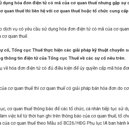
ử dụng hóa đơn điện tử có mã của cơ quan thuế nhưng gặp sự 
quan thuế thì liên hệ với cơ quan thuế hoặc tổ chức cung cấp
ấp dịch vụ có yêu cầu sử dụng hóa đơn điện tử có mã của cơ quan 
 cơ quan thuế.
ự cố, Tổng cục Thuế thực hiện các giải pháp kỹ thuật chuyển s
 thông tin điện tử của Tổng cục Thuế về các sự cố nêu trên.
ụ về hóa đơn điện tử có đủ điều kiện để ủy quyền cấp mã hóa đơ
ủa cơ quan thuế thì cơ quan thuế có giải pháp bán hóa đơn do c
c, cơ quan thuế thông báo để các tổ chức, cá nhân tiếp tục sử d
m việc kể từ thời hạn ghi trên thông báo của cơ quan thuế, tổ ch
ua của cơ quan thuế theo Mẫu số BC26/HĐG Phụ lục IA ban hành