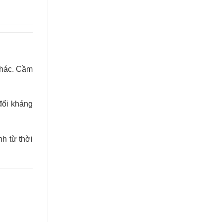
 khác. Cầm
đối kháng
nh từ thời