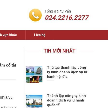
Tổng đài tư vấn
024.2216.2277
nh vực khác
Liên hệ
TIN MỚI NHẤT
ầm cố tài
Thủ tục thành lập công
ty kinh doanh dịch vụ lữ
hành nội địa
Thành lập công ty kinh
nghĩa vụ.
doanh dịch vụ lữ hành
quốc tế