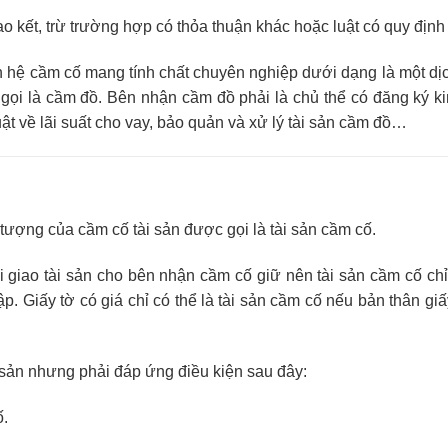
ao kết, trừ trường hợp có thỏa thuận khác hoặc luật có quy định
n hệ cầm cố mang tính chất chuyên nghiệp dưới dạng là một dịc
gọi là cầm đồ. Bên nhận cầm đồ phải là chủ thể có đăng ký k
ật về lãi suất cho vay, bảo quản và xử lý tài sản cầm đồ…
i tượng của cầm cố tài sản được gọi là tài sản cầm cố.
 giao tài sản cho bên nhận cầm cố giữ nên tài sản cầm cố chỉ 
. Giấy tờ có giá chỉ có thể là tài sản cầm cố nếu bản thân giấ
 sản nhưng phải đáp ứng điều kiện sau đây:
ố.