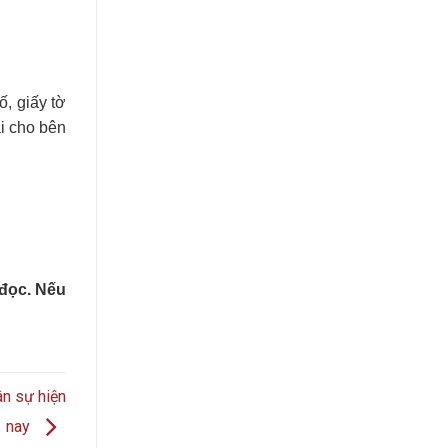
ố, giấy tờ
ại cho bên
đọc. Nếu
ân sự hiện
nay