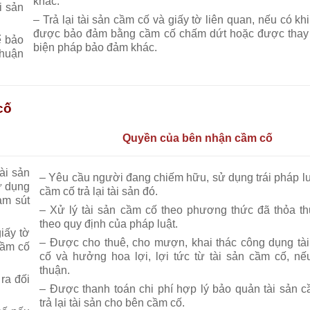
khác.
i sản
– Trả lại tài sản cầm cố và giấy tờ liên quan, nếu có kh
được bảo đảm bằng cầm cố chấm dứt hoặc được thay
ể bảo
biện pháp bảo đảm khác.
thuận
cố
Quyền của bên nhận cầm cố
ài sản
– Yêu cầu người đang chiếm hữu, sử dụng trái pháp luậ
ử dụng
cầm cố trả lại tài sản đó.
ảm sút
– Xử lý tài sản cầm cố theo phương thức đã thỏa t
theo quy định của pháp luật.
iấy tờ
– Được cho thuê, cho mượn, khai thác công dụng tà
cầm cố
cố và hưởng hoa lợi, lợi tức từ tài sản cầm cố, nế
thuận.
ra đối
– Được thanh toán chi phí hợp lý bảo quản tài sản c
trả lại tài sản cho bên cầm cố.