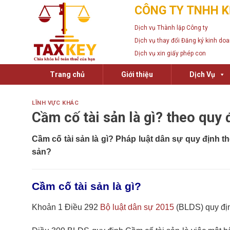
Skip
CÔNG TY TNHH K
to
Dịch vụ Thành lập Công ty
content
Dịch vụ thay đổi Đăng ký kinh do
Dịch vụ xin giấy phép con
Trang chủ
Giới thiệu
Dịch Vụ
LĨNH VỰC KHÁC
Cầm cố tài sản là gì? theo quy 
Cầm cố tài sản là gì?
Pháp luật dân sự quy định th
sản?
Cầm cố tài sản là gì?
Khoản 1 Điều 292
Bộ luật dân sự 2015
(BLDS) quy địn