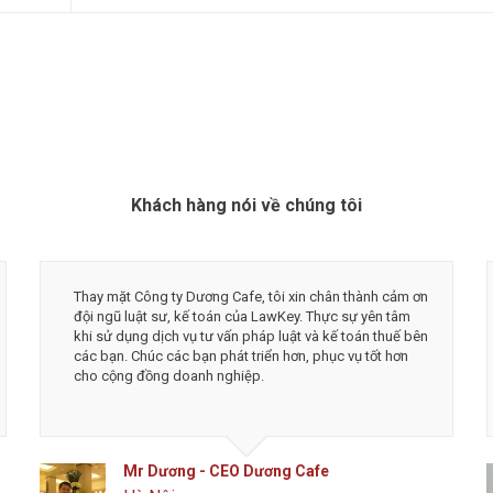
Khách hàng nói về chúng tôi
ệm nhiều dịch vụ luật sư trong quá trình
Tôi rất hài lòng về chất lượ
 mình, nhưng thực sự an tâm và hài
Chìa khóa pháp luật. Các bạ
ắt đầu làm việc với các bạn LawKey: Các
chuyên gia kế toán và tư vấ
c rất Nhanh - Chuẩn - Chính xác - Hiệu
lĩnh với nghề nghiệp.
Chúc c
cậy. Chúc các bạn phát triển hơn nữa.
trong tương lai.
n - Founder & CEO SATC JSC
Anh Toản - CTO C