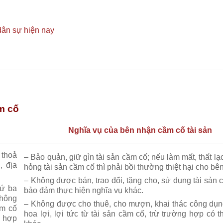
 dân sự hiện nay
m cố
Nghĩa vụ của bên nhận cầm cố tài sản
 thoả
– Bảo quản, giữ gìn tài sản cầm cố; nếu làm mất, thất l
, địa
hỏng tài sản cầm cố thì phải bồi thường thiệt hại cho bê
– Không được bán, trao đổi, tặng cho, sử dụng tài sản 
hứ ba
bảo đảm thực hiện nghĩa vụ khác.
thông
– Không được cho thuê, cho mượn, khai thác công dụ
ầm cố
hoa lợi, lợi tức từ tài sản cầm cố, trừ trường hợp có 
ì hợp