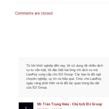
Comments are closed.
 Công ty Dương Cafe, tôi xin chân thành cảm ơn
Tôi đã trải nghi
luật sư, kế toán của LawKey. Thực sự yên tâm
kinh doanh của
ụng dịch vụ tư vấn pháp luật và kế toán thuế bên
lòng khi làm b
 Chúc các bạn phát triển hơn, phục vụ tốt hơn
bạn trẻ làm việ
g đồng doanh nghiệp.
quả - Đáng tin 
Mr Dương - CEO Dương Cafe
Mr Tiế