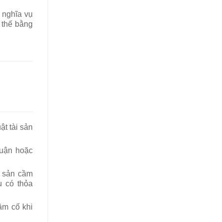
i nghĩa vụ
 thế bằng
t tài sản
huận hoặc
i sản cầm
u có thỏa
ầm cố khi