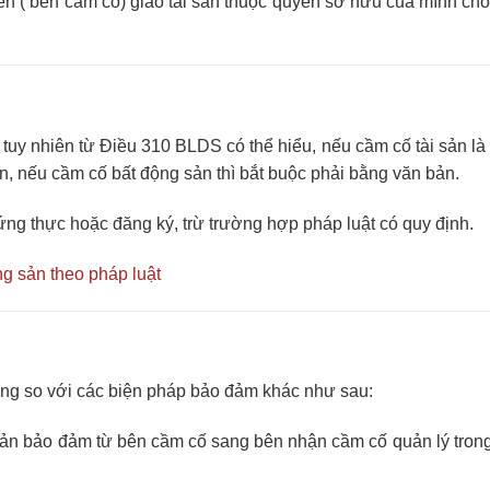
n ( bên cầm cố) giao tài sản thuộc quyền sở hữu của mình cho 
 tuy nhiên từ Điều 310 BLDS có thể hiểu, nếu cầm cố tài sản l
n, nếu cầm cố bất động sản thì bắt buộc phải bằng văn bản.
ng thực hoặc đăng ký, trừ trường hợp pháp luật có quy định.
g sản theo pháp luật
êng so với các biện pháp bảo đảm khác như sau:
 sản bảo đảm từ bên cầm cố sang bên nhận cầm cố quản lý trong