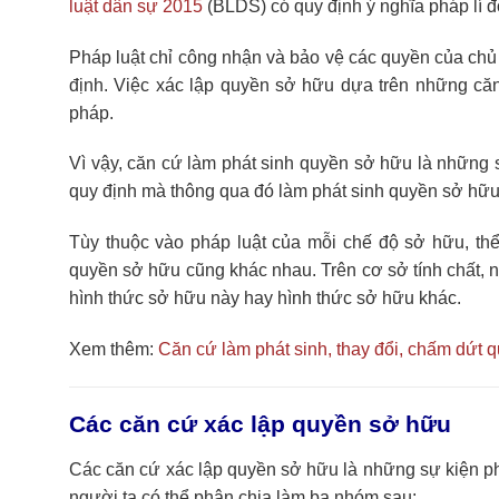
luật dân sự 2015
(BLDS) có quy định ý nghĩa pháp lí đố
Pháp luật chỉ công nhận và bảo vệ các quyền của chủ
định. Việc xác lập quyền sở hữu dựa trên những c
pháp.
Vì vậy, căn cứ làm phát sinh quyền sở hữu là những 
quy định mà thông qua đó làm phát sinh quyền sở hữu c
Tùy thuộc vào pháp luật của mỗi chế độ sở hữu, th
quyền sở hữu cũng khác nhau. Trên cơ sở tính chất, n
hình thức sở hữu này hay hình thức sở hữu khác.
Xem thêm:
Căn cứ làm phát sinh, thay đổi, chấm dứt 
Các căn cứ xác lập quyền sở hữu
Các căn cứ xác lập quyền sở hữu là những sự kiện ph
người ta có thể phân chia làm ba nhóm sau: