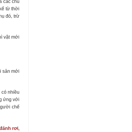
a các chủ
kể từ thời
hụ đó, trừ
ì vật mới
i sản mới
 có nhiều
g ứng với
người chế
đánh rơi,