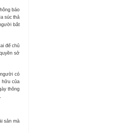
thông báo
ia súc thả
người bắt
ai để chủ
 quyền sở
 người có
ở hữu của
gày thông
.
ài sản mà