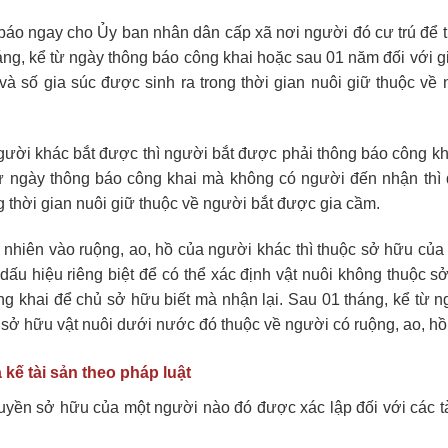
à báo ngay cho Ủy ban nhân dân cấp xã nơi người đó cư trú để 
áng, kể từ ngày thông báo công khai hoặc sau 01 năm đối với g
và số gia súc được sinh ra trong thời gian nuôi giữ thuộc về 
gười khác bắt được thì người bắt được phải thông báo công kh
từ ngày thông báo công khai mà không có người đến nhận thì
ng thời gian nuôi giữ thuộc về người bắt được gia cầm.
 nhiên vào ruộng, ao, hồ của người khác thì thuộc sở hữu của
dấu hiệu riêng biệt để có thể xác định vật nuôi không thuộc s
ng khai để chủ sở hữu biết mà nhận lại. Sau 01 tháng, kể từ n
sở hữu vật nuôi dưới nước đó thuộc về người có ruộng, ao, hồ
kế tài sản theo pháp luật
quyền sở hữu của một người nào đó được xác lập đối với các t