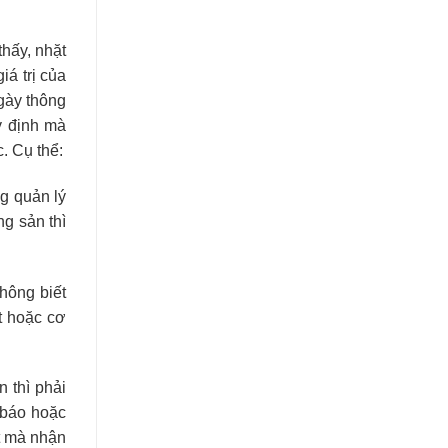
thấy, nhặt
iá trị của
ngày thông
y định mà
. Cụ thể:
g quản lý
ng sản thì
không biết
t hoặc cơ
 thì phải
g báo hoặc
t mà nhận