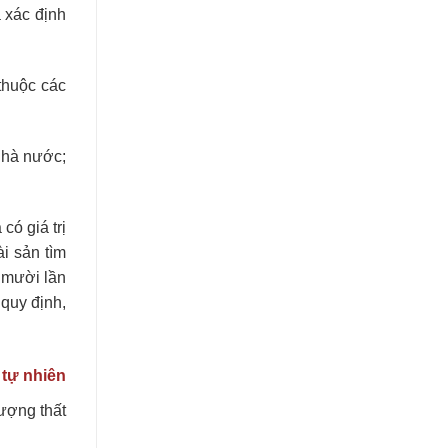
 xác định
thuộc các
 Nhà nước;
có giá trị
i sản tìm
 mười lần
quy định,
 tự nhiên
tượng thất