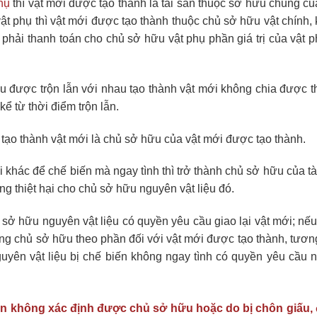
hụ
thì vật mới được tạo thành là tài sản thuộc sở hữu chung củ
ật phụ thì vật mới được tạo thành thuộc chủ sở hữu vật chính, 
phải thanh toán cho chủ sở hữu vật phụ phần giá trị của vật p
 được trộn lẫn với nhau tạo thành vật mới không chia được th
ể từ thời điểm trộn lẫn.
tạo thành vật mới là chủ sở hữu của vật mới được tạo thành.
khác để chế biến mà ngay tình thì trở thành chủ sở hữu của tà
ờng thiệt hại cho chủ sở hữu nguyên vật liệu đó.
sở hữu nguyên vật liệu có quyền yêu cầu giao lại vật mới; nếu
ồng chủ sở hữu theo phần đối với vật mới được tạo thành, tươn
guyên vật liệu bị chế biến không ngay tình có quyền yêu cầu 
iện không xác định được chủ sở hữu hoặc do bị chôn giấu, 