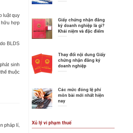
 luật quy
Giấy chứng nhận đăng
ở hữu hợp
ký doanh nghiệp là gì?
Khái niệm và đặc điểm
í do BLDS
Thay đổi nội dung Giấy
chứng nhận đăng ký
phát sinh
doanh nghiệp
thể thuộc
Các mức đóng lệ phí
môn bài mới nhất hiện
nay
Xủ lý vi phạm thuế
 pháp lí,