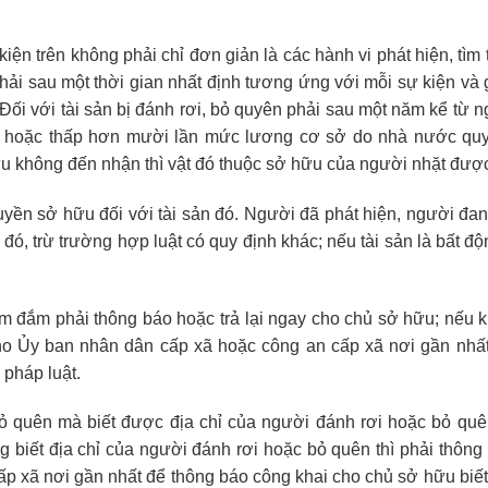
n trên không phải chỉ đơn giản là các hành vi phát hiện, tìm 
ải sau một thời gian nhất định tương ứng với mỗi sự kiện và g
Đối với tài sản bị đánh rơi, bỏ quyên phải sau một năm kể từ 
ằng hoặc thấp hơn mười lần mức lương cơ sở do nhà nước qu
u không đến nhận thì vật đó thuộc sở hữu của người nhặt được
uyền sở hữu đối với tài sản đó. Người đã phát hiện, người đan
 đó, trừ trường hợp luật có quy định khác; nếu tài sản là bất độ
chìm đắm phải thông báo hoặc trả lại ngay cho chủ sở hữu; nếu 
cho Ủy ban nhân dân cấp xã hoặc công an cấp xã nơi gần nhấ
pháp luật.
ỏ quên mà biết được địa chỉ của người đánh rơi hoặc bỏ quên
ng biết địa chỉ của người đánh rơi hoặc bỏ quên thì phải thôn
p xã nơi gần nhất để thông báo công khai cho chủ sở hữu biế