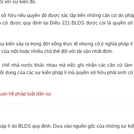
i với sự kiện đó.
 sở hữu nếu quyền đó được xác lập trên những căn cứ do pháp
ăn cứ được quy định tại Điều 221 BLDS được coi là quyền s
sự kiện xảy ra trong đời sống thực tế nhưng có ý nghĩa pháp l
ủa một hoặc nhiều chủ thể đối với tài sản nhất định.
ể chế nhà nước khác nhau mà việc ghi nhận các căn cứ làm 
ội dung của các sự kiện pháp lí mà quyền sở hữu phát sinh có 
quan hệ pháp luật dân sự
áp lí do BLDS quy định. Dựa vào nguồn gốc của những sự kiện