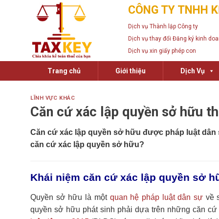
Skip
CÔNG TY TNHH K
to
Dịch vụ Thành lập Công ty
content
Dịch vụ thay đổi Đăng ký kinh do
Dịch vụ xin giấy phép con
Trang chủ
Giới thiệu
Dịch Vụ
LĨNH VỰC KHÁC
Căn cứ xác lập quyền sở hữu th
Căn cứ xác lập quyền sở hữu
được pháp luật dân s
căn cứ xác lập quyền sở hữu?
Khái niệm căn cứ xác lập quyền sở h
Quyền sở hữu là một
quan hệ pháp luật dân sự
về s
quyền sở hữu phát sinh phải dựa trên những căn cứ p