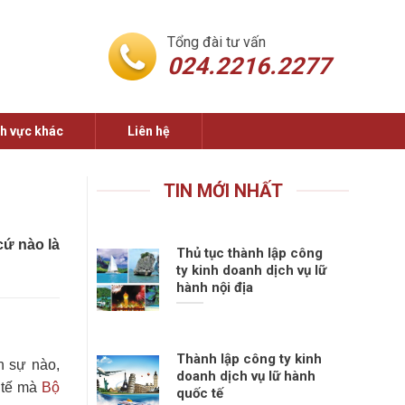
Tổng đài tư vấn
024.2216.2277
nh vực khác
Liên hệ
TIN MỚI NHẤT
cứ nào là
Thủ tục thành lập công
ty kinh doanh dịch vụ lữ
hành nội địa
Thành lập công ty kinh
n sự nào,
doanh dịch vụ lữ hành
c tế mà
Bộ
quốc tế