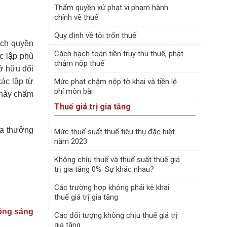
Thẩm quyền xử phạt vi phạm hành
chính về thuế
Quy định về tội trốn thuế
ịch quyền
Cách hạch toán tiền truy thu thuế, phạt
c lập phù
chậm nộp thuế
ở hữu đối
xác lập từ
Mức phạt chậm nộp tờ khai và tiền lệ
phí môn bài
 này chấm
Thuế giá trị gia tăng
ứa thưởng
Mức thuế suất thuế tiêu thụ đặc biệt
năm 2023
Không chịu thuế và thuế suất thuế giá
trị gia tăng 0%: Sự khác nhau?
Các trường hợp không phải kê khai
thuế giá trị gia tăng
động sáng
Các đối tượng không chịu thuế giá trị
gia tăng