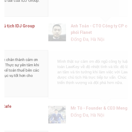
Anh Toản - CTO Công ty CP công nghệ phân
phối Flanet
Đống Đa, Hà Nội
Mình thật sự cảm ơn đội ngũ công ty luật và dịch vụ kế
toán LawKey về độ nhiệt tình và tốc độ làm việc. Tôi rất
an tâm và tin tưởng khi làm việc với LawKey, đặc biệt là
được chủ tịch Hà trực tiếp tư vấn. Chúc các bạn phát
triển thịnh vượng và đột phá hơn nữa.
Mr Tô - Founder & CEO MengCha Utd
Đống Đa, Hà Nội