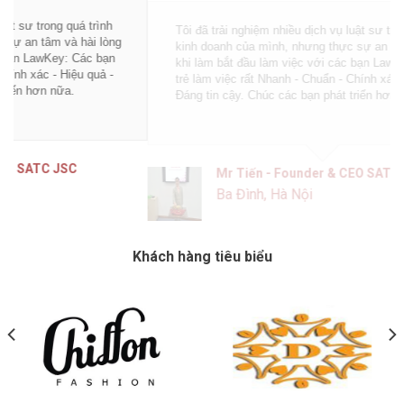
Tôi đã trải nghiệm nhiều dịch vụ luật sư trong quá trình
kinh doanh của mình, nhưng thực sự an tâm và hài lòng
khi làm bắt đầu làm việc với các bạn LawKey: Các bạn
trẻ làm việc rất Nhanh - Chuẩn - Chính xác - Hiệu quả -
Đáng tin cậy. Chúc các bạn phát triển hơn nữa.
Mr Tiến - Founder & CEO SATC JSC
Ba Đình, Hà Nội
Khách hàng tiêu biểu