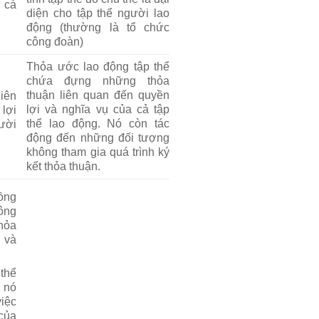
 cá
diện cho tập thể người lao
động (thường là tổ chức
công đoàn)
Thỏa ước lao động tập thể
chứa đựng những thỏa
thuận liên quan đến quyền
liên
lợi và nghĩa vụ của cả tập
lợi
thể lao động. Nó còn tác
ười
động đến những đối tượng
không tham gia quá trình ký
kết thỏa thuận.
ồng
ông
hỏa
 và
thể
 nó
việc
 của