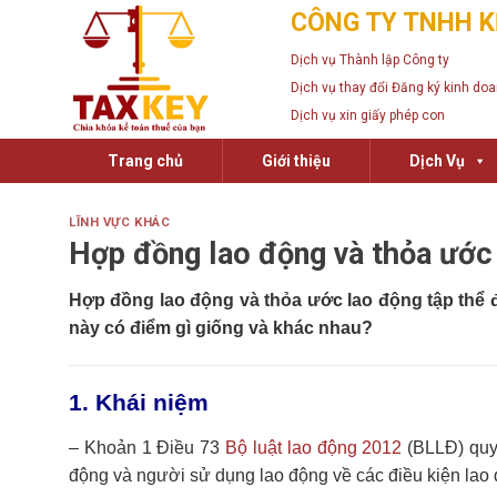
Skip
CÔNG TY TNHH K
to
Dịch vụ Thành lập Công ty
content
Dịch vụ thay đổi Đăng ký kinh do
Dịch vụ xin giấy phép con
Trang chủ
Giới thiệu
Dịch Vụ
LĨNH VỰC KHÁC
Hợp đồng lao động và thỏa ước 
Hợp đồng lao động và thỏa ước lao động tập thể
đ
này có điểm gì giống và khác nhau?
1. Khái niệm
– Khoản 1 Điều 73
Bộ luật lao động 2012
(BLLĐ) quy 
động và người sử dụng lao động về các điều kiện lao