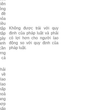
iên
ông
 đề
hỏa
iều
Không được trái với quy
tập
định của pháp luật và phải
tập
có lợi hơn cho người lao
gày
động so với quy định của
oanh
pháp luật.
cần
ừng
 cá
hải
 về
lao
lao
hấp
hoả
ang
hợp
thấp