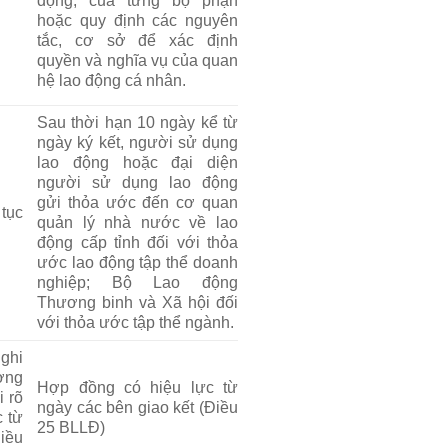
động, của từng bộ phận
hoặc quy định các nguyên
tắc, cơ sở để xác định
quyền và nghĩa vụ của quan
hệ lao động cá nhân.
Sau thời hạn 10 ngày kể từ
ngày ký kết, người sử dụng
lao động hoặc đại diện
người sử dụng lao động
gửi thỏa ước đến cơ quan
tục
quản lý nhà nước về lao
động cấp tỉnh đối với thỏa
ước lao động tập thể doanh
nghiệp; Bộ Lao động
Thương binh và Xã hội đối
với thỏa ước tập thể ngành.
ghi
ờng
Hợp đồng có hiệu lực từ
 rõ
ngày các bên giao kết (Điều
c từ
25 BLLĐ)
iều