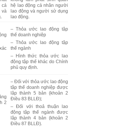
 cá
hệ lao động cá nhân người
 và
lao động và người sử dụng
.
lao động.
– Thỏa ước lao động tập
ộng
thể doanh nghiệp
n
– Thỏa ước lao động tập
xác
thể ngành
– Hình thức thỏa ước lao
động tập thể khác do Chính
phủ quy định.
– Đối với thỏa ước lao động
tập thể doanh nghiệp được
lập thành 5 bản (khoản 2
ằng
Điều 83 BLLĐ);
h 2
– Đối với thoả thuận lao
động tập thể ngành được
lập thành 4 bản (khoản 2
Điều 87 BLLĐ).