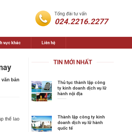
Tổng đài tư vấn
024.2216.2277
nh vực khác
Liên hệ
TIN MỚI NHẤT
 nay
i văn bản
Thủ tục thành lập công
ty kinh doanh dịch vụ lữ
hành nội địa
Thành lập công ty kinh
p thể lao
doanh dịch vụ lữ hành
quốc tế