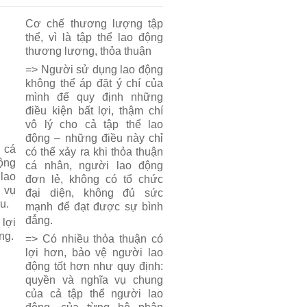
Cơ chế thương lượng tập
thể, vì là tập thể lao động
thương lượng, thỏa thuận
=> Người sử dụng lao động
không thể áp đặt ý chí của
mình để quy định những
điều kiện bất lợi, thậm chí
vô lý cho cả tập thể lao
động – những điều này chỉ
 cá
có thể xảy ra khi thỏa thuận
ộng
cá nhân, người lao động
lao
đơn lẻ, không có tổ chức
 vụ
đại diện, không đủ sức
u.
mạnh để đạt được sự bình
đẳng.
lợi
ng.
=> Có nhiều thỏa thuận có
lợi hơn, bảo vệ người lao
động tốt hơn như quy định:
quyền và nghĩa vụ chung
của cả tập thể người lao