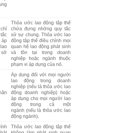
ung
Thỏa ước lao động tập thể
chỉ
chứa đựng những quy tắc
tắc
xử sự chung. Thỏa ước lao
 áp
động tập thể điều chỉnh mọi
lao
quan hệ lao động phát sinh
 sở
và tồn tại trong doanh
nghiệp hoặc ngành thuộc
phạm vi áp dụng của nó.
Áp dụng đối với mọi người
lao động trong doanh
nghiệp (nếu là thỏa ước lao
hân
động doanh nghiệp) hoặc
áp dụng cho mọi người lao
động trong cả một
ngành (nếu là thỏa ước lao
động ngành).
ính
Thỏa ước lao động tập thể
phát
không làm phát sinh quan