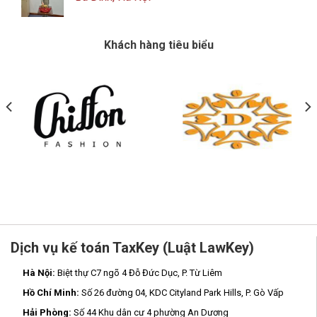
Khách hàng tiêu biểu
Dịch vụ kế toán TaxKey (Luật LawKey)
Hà Nội:
Biệt thự C7 ngõ 4 Đỗ Đức Dục, P. Từ Liêm
Hồ Chí Minh:
Số 26 đường 04, KDC Cityland Park Hills, P. Gò Vấp
Hải Phòng:
Số 44 Khu dân cư 4 phường An Dương