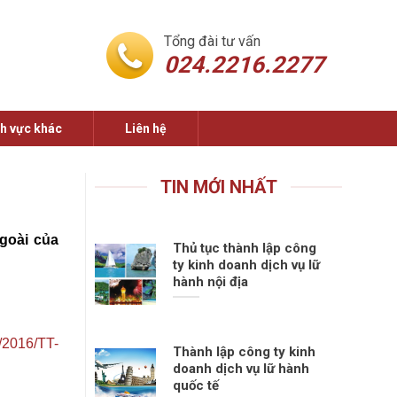
Tổng đài tư vấn
024.2216.2277
nh vực khác
Liên hệ
TIN MỚI NHẤT
goài của
Thủ tục thành lập công
ty kinh doanh dịch vụ lữ
hành nội địa
/2016/TT-
Thành lập công ty kinh
doanh dịch vụ lữ hành
quốc tế