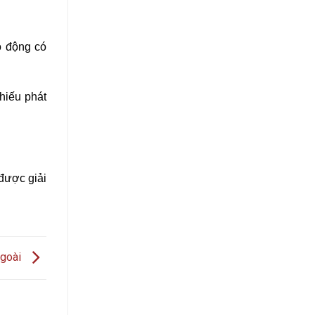
o động có
hiếu phát
 được giải
ngoài