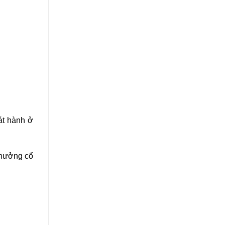
át hành ở
thư
ở
ng cổ