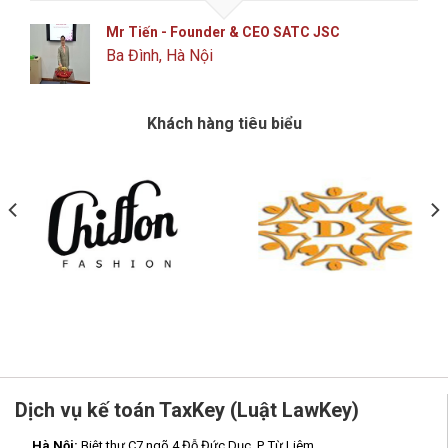
Mr Tiến - Founder & CEO SATC JSC
Ba Đình, Hà Nội
Khách hàng tiêu biểu
Dịch vụ kế toán TaxKey (Luật LawKey)
Hà Nội:
Biệt thự C7 ngõ 4 Đỗ Đức Dục, P. Từ Liêm