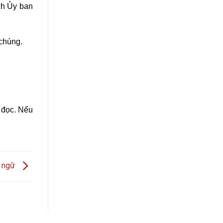
ch Ủy ban
 chúng.
n đọc. Nếu
i ngữ