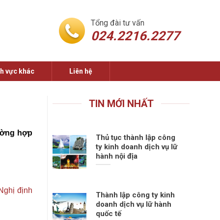
Tổng đài tư vấn
024.2216.2277
nh vực khác
Liên hệ
TIN MỚI NHẤT
rường hợp
Thủ tục thành lập công
ty kinh doanh dịch vụ lữ
hành nội địa
Nghị định
Thành lập công ty kinh
doanh dịch vụ lữ hành
quốc tế