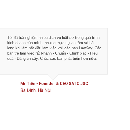
Tôi đã trải nghiệm nhiều dịch vụ luật sư trong quá trình
Từ khi 
kinh doanh của mình, nhưng thực sự an tâm và hài
vụ tư vấ
lòng khi làm bắt đầu làm việc với các bạn LawKey: Các
LawKey 
bạn trẻ làm việc rất Nhanh - Chuẩn - Chính xác - Hiệu
chuyên 
quả - Đáng tin cậy. Chúc các bạn phát triển hơn nữa.
ngày càn
của IDJ
Mr Tiến - Founder & CEO SATC JSC
Ba Đình, Hà Nội