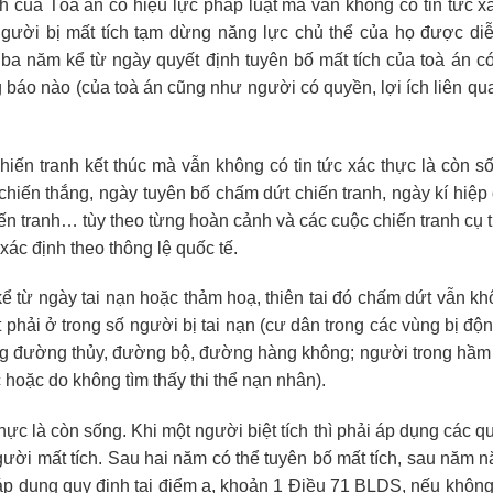
h của Tòa án có hiệu lực pháp luật mà vẫn không có tin tức xá
gười bị mất tích tạm dừng năng lực chủ thể của họ được diễ
a năm kể từ ngày quyết định tuyên bố mất tích của toà án có
 báo nào (của toà án cũng như người có quyền, lợi ích liên qu
chiến tranh kết thúc mà vẫn không có tin tức xác thực là còn 
chiến thắng, ngày tuyên bố chấm dứt chiến tranh, ngày kí hiệp
iến tranh… tùy theo từng hoàn cảnh và các cuộc chiến tranh cụ
ác định theo thông lệ quốc tế.
kể từ ngày tai nạn hoặc thảm hoạ, thiên tai đó chấm dứt vẫn kh
 phải ở trong số người bị tai nạn (cư dân trong các vùng bị độn
ông đường thủy, đường bộ, đường hàng không; người trong hầm l
hoặc do không tìm thấy thi thể nạn nhân).
 thực là còn sống. Khi một người biệt tích thì phải áp dụng các q
ười mất tích. Sau hai năm có thể tuyên bố mất tích, sau năm n
i áp dụng quy định tại điểm a, khoản 1 Điều 71 BLDS, nếu khôn