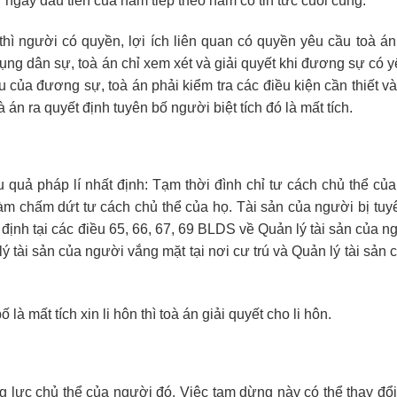
ừ ngày đầu tiên của năm tiếp theo năm có tin tức cuối cùng.
thì người có quyền, lợi ích liên quan có quyền yêu cầu toà án
tụng dân sự, toà án chỉ xem xét và giải quyết khi đương sự có 
u của đương sự, toà án phải kiểm tra các điều kiện cần thiết v
án ra quyết định tuyên bố người biệt tích đó là mất tích.
 quả pháp lí nhất định: Tạm thời đình chỉ tư cách chủ thể của
 làm chấm dứt tư cách chủ thể của họ. Tài sản của người bị tu
 định tại các điều 65, 66, 67, 69 BLDS về Quản lý tài sản của 
ý tài sản của người vắng mặt tại nơi cư trú và Quản lý tài sản
 mất tích xin li hôn thì toà án giải quyết cho li hôn.
g lực chủ thể của người đó. Việc tạm dừng này có thể thay đổi