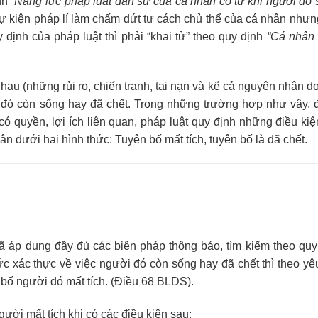
nh
“Năng lực pháp luật dân sự của cá nhân có từ khi người đó 
 sự kiện pháp lí làm chấm dứt tư cách chủ thể của cá nhân nhưn
định của pháp luật thì phải “khai tử” theo quy định
“Cá nhân 
hau (những rủi ro, chiến tranh, tai nạn và kể cả nguyên nhân d
 đó còn sống hay đã chết. Trong những trường hợp như vậy, 
 quyền, lợi ích liên quan, pháp luật quy định những điều kiện
 dưới hai hình thức: Tuyên bố mất tích, tuyên bố là đã chết.
 đã áp dụng đầy đủ các biện pháp thông báo, tìm kiếm theo quy
ức xác thực về việc người đó còn sống hay đã chết thì theo yê
n bố người đó mất tích. (Điều 68 BLDS).
ười mất tích khi có các điều kiện sau: