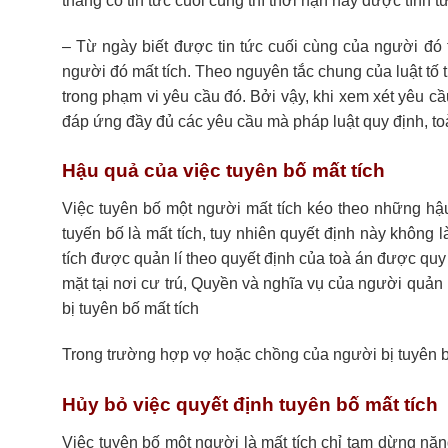
tháng có tin tức cuối cùng thì thời hạn này được tính t
– Từ ngày biết được tin tức cuối cùng của người đó 
người đó mất tích. Theo nguyên tắc chung của luật tố 
trong phạm vi yêu cầu đó. Bởi vậy, khi xem xét yêu cầ
đáp ứng đầy đủ các yêu cầu mà pháp luật quy định, toà 
Hậu quả của việc tuyên bố mất tích
Việc tuyên bố một người mất tích kéo theo những hậu
tuyến bố là mất tích, tuy nhiên quyết định này không
tích được quản lí theo quyết định của toà án được quy
mặt tại nơi cư trú, Quyền và nghĩa vụ của người quản l
bị tuyên bố mất tích
Trong trường hợp vợ hoặc chồng của người bị tuyên bố là
Hủy bỏ việc quyết định tuyên bố mất tích
Việc tuyên bố một người là mất tích chỉ tạm dừng năn