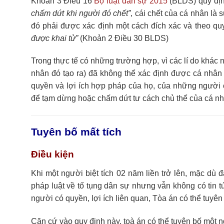
Khoản 3 Điều 16
Bộ luật dân sự 2015
(BLDS) quy đị
chấm dứt khi người đó chết”
, cái chết của cá nhân là
đó phải được xác định một cách đích xác và theo quy 
được khai tử”
(Khoản 2 Điều 30 BLDS)
Trong thực tế có những trường hợp, vì các lí do khác n
nhân đó tạo ra) đã không thể xác định được cá nhân
quyền và lợi ích hợp pháp của họ, của những người có
để tạm dừng hoặc chấm dứt tư cách chủ thể của cá nhân
Tuyên bố mất tích
Điều kiện
Khi một người biệt tích 02 năm liền trở lên, mặc dù
pháp luật về tố tụng dân sự nhưng vẫn không có tin t
người có quyền, lợi ích liên quan, Tòa án có thể tuyê
Căn cứ vào quy định này, toà án có thể tuyên bố một ng