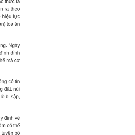
c thực là
n ra theo
 hiệu lực
an) toà án
sống. Ngày
 định đình
 thể mà cơ
ông có tin
g đất, núi
ò bị sập,
uy định về
ăm có thể
g tuyên bố