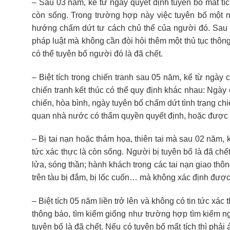
– Sau 03 năm, kể từ ngày quyết định tuyên bố mất tíc
còn sống. Trong trường hợp này việc tuyên bố một n
hướng chấm dứt tư cách chủ thể của người đó. Sau b
pháp luật mà không cần đòi hỏi thêm một thủ tục thông
có thể tuyên bố người đó là đã chết.
– Biệt tích trong chiến tranh sau 05 năm, kể từ ngày 
chiến tranh kết thúc có thể quy định khác nhau: Ngày 
chiến, hòa bình, ngày tuyên bố chấm dứt tình trạng ch
quan nhà nước có thẩm quyền quyết định, hoặc được x
– Bị tai nạn hoặc thảm họa, thiên tai mà sau 02 năm, 
tức xác thực là còn sống. Người bị tuyên bố là đã chết
lửa, sóng thần; hành khách trong các tai nạn giao th
trên tàu bị đắm, bị lốc cuốn… mà không xác định được 
– Biệt tích 05 năm liền trở lên và không có tin tức xác
thông báo, tìm kiếm giống như trường hợp tìm kiếm ng
tuyên bố là đã chết. Nếu có tuyên bố mất tích thì phả