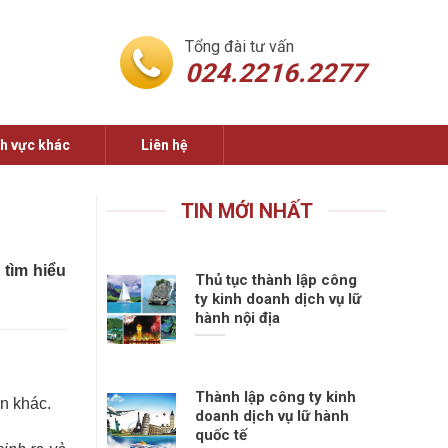
Tổng đài tư vấn
024.2216.2277
nh vực khác
Liên hệ
TIN MỚI NHẤT
 tìm hiểu
Thủ tục thành lập công
ty kinh doanh dịch vụ lữ
hành nội địa
Thành lập công ty kinh
n khác.
doanh dịch vụ lữ hành
quốc tế