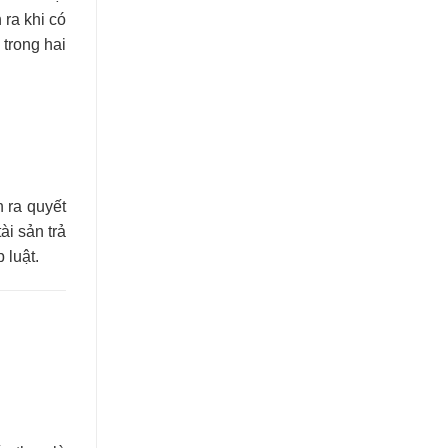
 ra khi có
 trong hai
n ra quyết
ài sản trả
 luật.