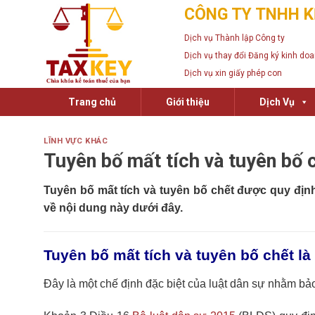
Skip
CÔNG TY TNHH K
to
Dịch vụ Thành lập Công ty
content
Dịch vụ thay đổi Đăng ký kinh do
Dịch vụ xin giấy phép con
Trang chủ
Giới thiệu
Dịch Vụ
LĨNH VỰC KHÁC
Tuyên bố mất tích và tuyên bố 
Tuyên bố mất tích và tuyên bố chết
được quy định 
về nội dung này dưới đây.
T
uyên bố mất tích và tuyên bố chết là
Đây là một chế định đặc biệt của luật dân sự nhằm bả