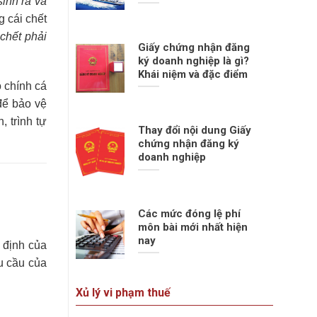
sinh ra và
g cái chết
chết phải
Giấy chứng nhận đăng
ký doanh nghiệp là gì?
Khái niệm và đặc điểm
o chính cá
để bảo vệ
, trình tự
Thay đổi nội dung Giấy
chứng nhận đăng ký
doanh nghiệp
Các mức đóng lệ phí
môn bài mới nhất hiện
nay
 định của
u cầu của
Xủ lý vi phạm thuế