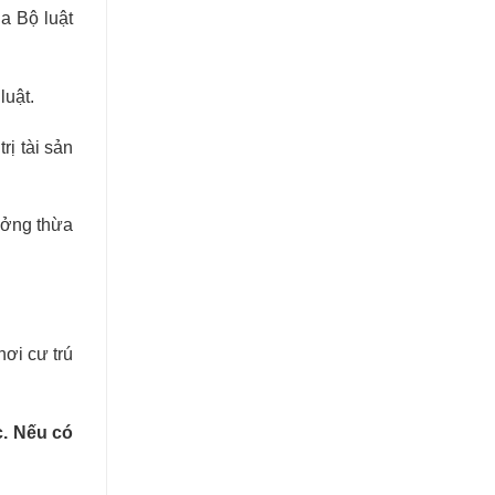
a Bộ luật
luật.
rị tài sản
ưởng thừa
ơi cư trú
. Nếu có