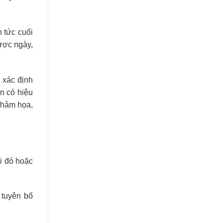
 tức cuối
được ngày,
 xác định
n có hiệu
 thảm họa,
ời đó hoặc
 tuyên bố