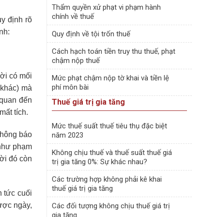
Thẩm quyền xử phạt vi phạm hành
chính về thuế
uy định rõ
nh:
Quy định về tội trốn thuế
Cách hạch toán tiền truy thu thuế, phạt
chậm nộp thuế
ười có mối
Mức phạt chậm nộp tờ khai và tiền lệ
phí môn bài
 khác) mà
 quan đến
Thuế giá trị gia tăng
mất tích.
Mức thuế suất thuế tiêu thụ đặc biệt
thông báo
năm 2023
 như phạm
Không chịu thuế và thuế suất thuế giá
ười đó còn
trị gia tăng 0%: Sự khác nhau?
Các trường hợp không phải kê khai
thuế giá trị gia tăng
 tức cuối
được ngày,
Các đối tượng không chịu thuế giá trị
gia tăng