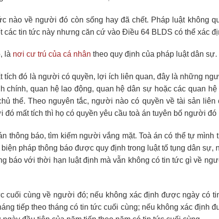
n tức nào về người đó còn sống hay đã chết. Pháp luật không q
t các tin tức này nhưng căn cứ vào Điều 64 BLDS có thể xác đị
, là
nơi cư trú của cá nhân
theo quy định của pháp luật dân sự.
tích đó là người có quyền, lợi ích liên quan, đây là những ng
nh chính, quan hệ lao động, quan hệ dân sự hoặc các quan hệ
hủ thể. Theo nguyên tắc, người nào có quyền về tài sản liên
ời đó mất tích thì họ có quyền yêu cầu toà án tuyên bố người đó 
án thông báo, tìm kiếm người vắng mặt. Toà án có thể tự mình 
biện pháp thông báo được quy định trong luật tố tụng dân sự,
g báo với thời hạn luật định mà vẫn không có tin tức gì về ng
ức cuối cùng về người đó; nếu không xác định được ngày có tin
háng tiếp theo tháng có tin tức cuối cùng; nếu không xác định 