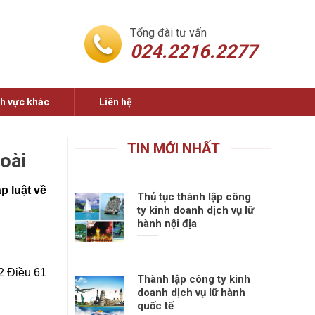
Tổng đài tư vấn
024.2216.2277
nh vực khác
Liên hệ
TIN MỚI NHẤT
oài
p luật về
Thủ tục thành lập công
ty kinh doanh dịch vụ lữ
hành nội địa
2 Điều 61
Thành lập công ty kinh
doanh dịch vụ lữ hành
quốc tế