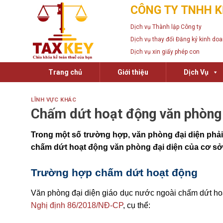
Skip
CÔNG TY TNHH K
to
Dịch vụ Thành lập Công ty
content
Dịch vụ thay đổi Đăng ký kinh do
Dịch vụ xin giấy phép con
Trang chủ
Giới thiệu
Dịch Vụ
LĨNH VỰC KHÁC
Chấm dứt hoạt động văn phòng 
Trong một số trường hợp, văn phòng đại diện phải
chấm dứt hoạt động văn phòng đại diện của cơ sở
Trường hợp chấm dứt hoạt động
Văn phòng đại diện giáo dục nước ngoài chấm dứt hoạ
Nghị định 86/2018/NĐ-CP
, cụ thể: