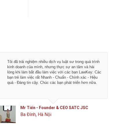
Tôi đã trải nghiệm nhiều dịch vụ luật sư trong quá trình
Từ khi 
kinh doanh của mình, nhưng thực sự an tâm và hài
vụ tư vấ
lòng khi làm bắt đầu làm việc với các bạn LawKey: Các
LawKey 
bạn trẻ làm việc rất Nhanh - Chuẩn - Chính xác - Hiệu
chuyên 
quả - Đáng tin cậy. Chúc các bạn phát triển hơn nữa.
ngày càn
của IDJ
Mr Tiến - Founder & CEO SATC JSC
Ba Đình, Hà Nội