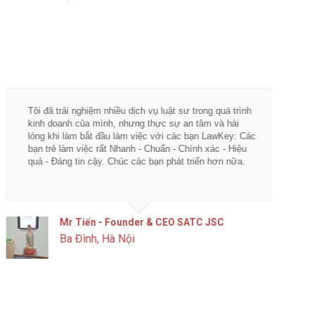
Tôi đã trải nghiệm nhiều dịch vụ luật sư trong quá trình
Từ khi 
kinh doanh của mình, nhưng thực sự an tâm và hài
vụ tư vấ
lòng khi làm bắt đầu làm việc với các bạn LawKey: Các
LawKey 
bạn trẻ làm việc rất Nhanh - Chuẩn - Chính xác - Hiệu
chuyên 
quả - Đáng tin cậy. Chúc các bạn phát triển hơn nữa.
ngày càn
của IDJ
Mr Tiến - Founder & CEO SATC JSC
Ba Đình, Hà Nội