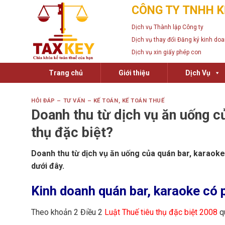
Skip
CÔNG TY TNHH K
to
Dịch vụ Thành lập Công ty
content
Dịch vụ thay đổi Đăng ký kinh do
Dịch vụ xin giấy phép con
Trang chủ
Giới thiệu
Dịch Vụ
HỎI ĐÁP – TƯ VẤN – KẾ TOÁN
,
KẾ TOÁN THUẾ
Doanh thu từ dịch vụ ăn uống củ
thụ đặc biệt?
Doanh thu từ dịch vụ ăn uống của quán bar, karaoke 
dưới đây.
Kinh doanh quán bar, karaoke có p
Theo khoản 2 Điều 2
Luật Thuế tiêu thụ đặc biệt 2008
qu