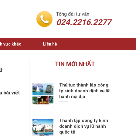
Tổng đài tư vấn
024.2216.2277
nh vực khác
Liên hệ
TIN MỚI NHẤT
u
Thủ tục thành lập công
ty kinh doanh dịch vụ lữ
 bài viết
hành nội địa
Thành lập công ty kinh
doanh dịch vụ lữ hành
quốc tế