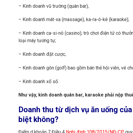
– Kinh doanh vũ trường (quán bar);
– Kinh doanh mát-xa (massage), ka-ra-ô-kê (karaoke);
– Kinh doanh ca-si-nô (casino); trò chơi điện tử có thưở
loại máy tương tự;
– Kinh doanh đặt cược;
– Kinh doanh gôn (golf) bao gồm bán thẻ hội viên, vé ch
– Kinh doanh xổ số.
Như vậy, kinh doanh quán bar, karaoke phải nộp thuế 
Doanh thu từ dịch vụ ăn uống của 
biệt không?
Điểm d khoản 7 Điều 4
Nghị định 108/2015/NĐ-CP
quy 