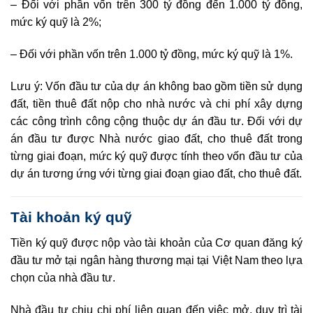
–
Đ
ố
i với phần v
ố
n trên 300 tỷ đồng đến 1.000 tỷ đồng,
mức ký quỹ là 2%;
–
Đối với phần vốn
tr
ên 1.000 tỷ đồng, mức ký quỹ là 1%.
Lưu ý:
Vốn đầu tư của dự án không bao gồm tiền sử dụng
đất, tiền thuê đất nộp cho nhà nước và chi phí xây dựng
các công trình công cộng thuộc dự án đ
ầ
u tư. Đối với dự
án đầu tư được Nhà nước giao đất, cho thuê đất trong
từng giai đoạn, mức ký quỹ được tính theo vốn đầu tư của
dự án tương ứng với từng giai đoạn giao đất, cho thuê đất.
Tài khoản ký quỹ
Tiền ký quỹ được nộp vào tài khoản của Cơ quan đăng ký
đầu tư mở tại ngân hàng thương mại tại Việt Nam theo lựa
chọn của nhà đầu tư.
Nhà đầu tư chịu chi phí liên quan đến việc mở, duy trì tài