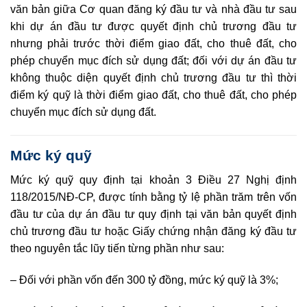
văn bản giữa Cơ quan đăng ký đầu tư và nhà đầu tư sau
khi dự án đầu tư được qu
y
ết định chủ trương đ
ầ
u tư
nhưng phải trước thời điểm giao đất, cho thuê đất, cho
phép chuyển mục đích sử dụng đất; đối với dự án đầu tư
không thuộc diện quy
ết
định ch
ủ
trương đầu tư thì thời
điểm ký quỹ là thời điểm giao đất, cho thuê đất, cho phép
chuyển mục đích sử dụng đất.
Mức ký quỹ
Mức ký quỹ quy định tại khoản 3 Điều 27
Nghị định
118/2015/NĐ-CP
, được tính bằng tỷ lệ phần trăm trên vốn
đầu tư của dự án đầu tư quy định tại văn bản quyết định
ch
ủ
trương đầu tư hoặc Giấy chứng nhận đăng ký đầu tư
theo nguyên t
ắ
c lũy tiến từng phần như sau:
–
Đối với phần vốn đến 300 tỷ đồng, mức ký quỹ là 3%;