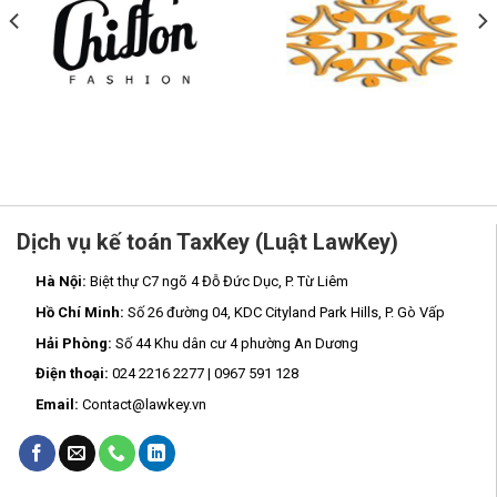
Dịch vụ kế toán TaxKey (Luật LawKey)
Hà Nội:
Biệt thự C7 ngõ 4 Đỗ Đức Dục, P. Từ Liêm
Hồ Chí Minh:
Số 26 đường 04, KDC Cityland Park Hills, P. Gò Vấp
Hải Phòng:
Số 44 Khu dân cư 4 phường An Dương
Điện thoại:
024 2216 2277 | 0967 591 128
Email:
Contact@lawkey.vn