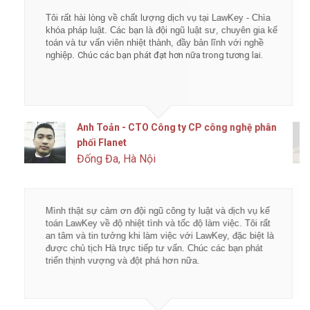
Tôi rất hài lòng về chất lượng dịch vụ tại LawKey - Chìa
khóa pháp luật. Các bạn là đội ngũ luật sư, chuyên gia kế
toán và tư vấn viên nhiệt thành, đầy bản lĩnh với nghề
nghiệp.
Chúc các bạn phát đạt hơn nữa trong tương lai.
Anh Toản - CTO Công ty CP công nghệ phân
phối Flanet
Đống Đa, Hà Nội
Mình thật sự cảm ơn đội ngũ công ty luật và dịch vụ kế
toán LawKey về độ nhiệt tình và tốc độ làm việc. Tôi rất
an tâm và tin tưởng khi làm việc với LawKey, đặc biệt là
được chủ tịch Hà trực tiếp tư vấn. Chúc các bạn phát
triển thịnh vượng và đột phá hơn nữa.