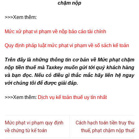
chậm nộp
>>>Xem thêm:
Mức xử phạt vi phạm về nộp báo cáo tài chính
Quy định pháp luật mức phạt vi phạm về sổ sách kế toán
Trên đây là những thông tin cơ bản về Mức phạt chậm
nộp tiền thuế mà Taxkey muốn gửi tới quý khách hàng
và bạn đọc. Nếu có điều gì thắc mắc hãy liên hệ ngay
với chúng tôi để được giải đáp.
>>>Xem thêm:
Dịch vụ kế toán thuế uy tín nhất
Mức phạt vi phạm quy định
Cách hạch toán tiền truy thu
về chứng từ kế toán
thuế, phạt chậm nộp thuế