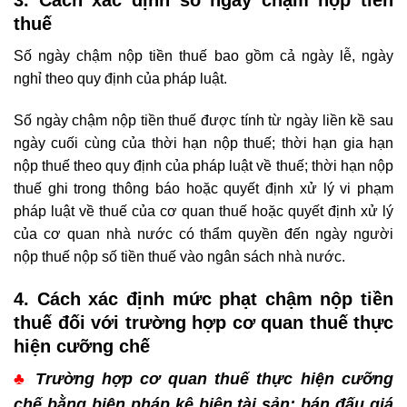
3. Cách xác định số ngày chậm nộp tiền
thuế
S
ố ng
ày ch
ậm nộp tiền thuế bao gồm cả ng
ày l
ễ, ng
ày
ngh
ỉ theo quy định của ph
áp luật.
Số ngày chậm nộp tiền thuế được t
ính t
ừ ng
ày li
ền kề sau
ng
ày cu
ối c
ùng c
ủa thời hạn nộp thuế; thời hạn gia hạn
nộp thuế theo quy định của ph
áp luật
về thuế; thời hạn nộp
thuế ghi trong th
ông báo ho
ặc quyết định xử l
ý vi ph
ạm
ph
áp luật
về thuế của cơ quan thuế hoặc quyết định xử l
ý
c
ủa cơ quan nh
à nư
ớc c
ó th
ẩm quyền đến ng
ày ngư
ời
nộp thuế nộp số tiền thuế v
ào ngân sách nhà nư
ớc.
4. Cách xác định mức phạt chậm nộp tiền
thuế đối với trường hợp c
ơ quan thuế
th
ự
c
hi
ệ
n c
ưỡ
ng ch
ế
♣
Trư
ờ
ng h
ợ
p c
ơ quan thuế
th
ự
c hi
ệ
n c
ưỡ
ng
ch
ế
b
ằ
ng bi
ệ
n pháp kê biên tài s
ả
n; bán đ
ấ
u giá