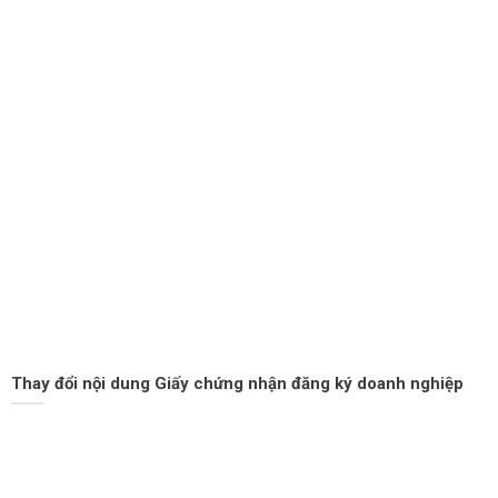
Thay đổi nội dung Giấy chứng nhận đăng ký doanh nghiệp