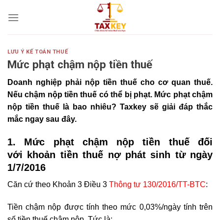
Skip
to
content
LƯU Ý KẾ TOÁN THUẾ
Mức phạt chậm nộp tiền thuế
Doanh nghiệp phải nộp tiền thuế cho cơ quan thuế.
Nếu chậm nộp tiền thuế có thể bị phạt. Mức phạt chậm
nộp tiền thuế là bao nhiêu? Taxkey sẽ giải đáp thắc
mắc ngay sau đây.
1. Mức phạt chậm nộp tiền thuế đ
ối
với
khoản
tiền thuế nợ ph
át sinh t
ừ ng
ày
1/7/2016
Căn cứ theo Khoản 3 Điều 3
Thông tư 130/2016/TT-BTC
:
Ti
ền chậm nộp được t
ính theo m
ức 0,03%/ng
ày tính trên
s
ố tiền thuế chậm nộp. Tức là: