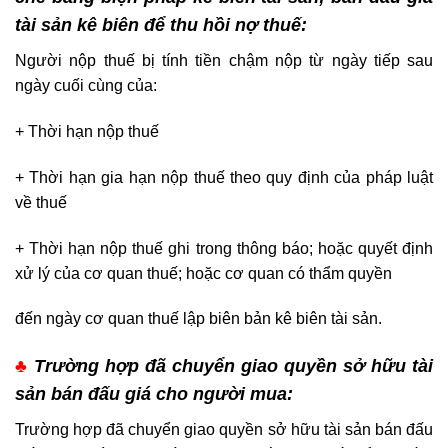
tài s
ả
n kê biên đ
ể
thu h
ồ
i n
ợ
thu
ế:
Ngư
ờ
i n
ộ
p thu
ế
b
ị
tính ti
ề
n ch
ậ
m n
ộ
p t
ừ
ngày ti
ế
p sau
ngày cu
ố
i cùng c
ủ
a:
+ Th
ờ
i h
ạ
n n
ộ
p thuế
+ Th
ờ
i h
ạ
n gia h
ạ
n n
ộ
p thu
ế
theo quy
đị
nh c
ủ
a pháp luật
v
ề
thu
ế
+ Th
ờ
i h
ạ
n n
ộ
p thu
ế
ghi trong thông báo; ho
ặ
c quy
ế
t
đị
nh
x
ử
lý c
ủ
a c
ơ quan thuế;
ho
ặ
c c
ơ quan c
ó th
ẩ
m quy
ề
n
đế
n ngày cơ quan thu
ế
l
ậ
p biên b
ả
n kê biên tài s
ả
n.
♣
Trường hợp đã chuyển giao quyền sở hữu tài
sản bán đấu giá cho người mua:
Trư
ờ
ng h
ợ
p
đ
ã chuy
ể
n giao quy
ề
n s
ở
h
ữ
u tài s
ả
n bán đ
ấ
u