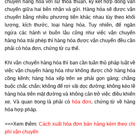
chuyển hàng hóa với sự thỏa thuận, ký kết hợp đồng vận
chuyển giữa hai bên nhận và gửi. Hàng hóa sẽ được vận
chuyển bằng nhiều phương tiện khác nhau tùy theo khối
lượng, kích thước, loại hàng hóa. Tuy nhiên, để ngăn
ngừa các hành vi buôn lậu cũng như việc vận chuyển
hàng hóa trái phép thì hàng hóa được vận chuyển đều cần
phải có hóa đơn, chứng từ cụ thể.
Khi vận chuyển hàng hóa thì bạn cần tuân thủ pháp luật về
việc vận chuyển hàng hóa như không được chở hàng hóa
cồng kềnh; hàng hóa xếp trên xe phải gọn gàng; chằng
buộc chắc chắn; không để rơi vãi dọc đường; không kéo lê
hàng hóa trên mặt đường và không cản trở việc điều khiển
xe. Và quan trọng là phải có
hóa đơn
, chứng từ về hàng
hóa hợp pháp.
>>>Xem thêm:
Cách xuất hóa đơn bán hàng kèm theo chi
phí vận chuyển