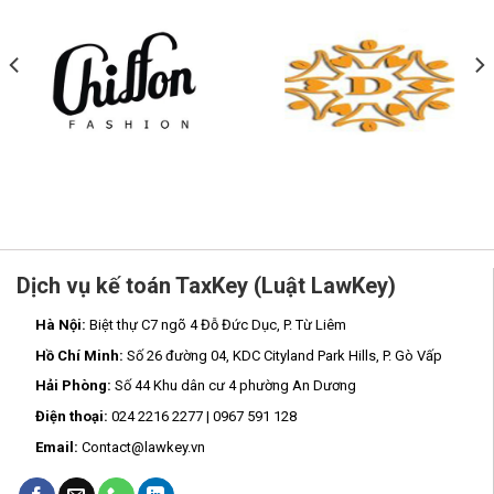
Dịch vụ kế toán TaxKey (Luật LawKey)
Hà Nội:
Biệt thự C7 ngõ 4 Đỗ Đức Dục, P. Từ Liêm
Hồ Chí Minh:
Số 26 đường 04, KDC Cityland Park Hills, P. Gò Vấp
Hải Phòng:
Số 44 Khu dân cư 4 phường An Dương
Điện thoại:
024 2216 2277 | 0967 591 128
Email:
Contact@lawkey.vn